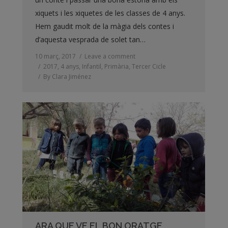
xiquets i les xiquetes de les classes de 4 anys.
Hem gaudit molt de la màgia dels contes i
d’aquesta vesprada de solet tan…
10 març, 2017
Leave a comment
2017
,
4 anys
,
Infantil
,
Primària
,
Tercer Cicle
By
Clara Jiménez
ARA QUE VE EL BON ORATGE