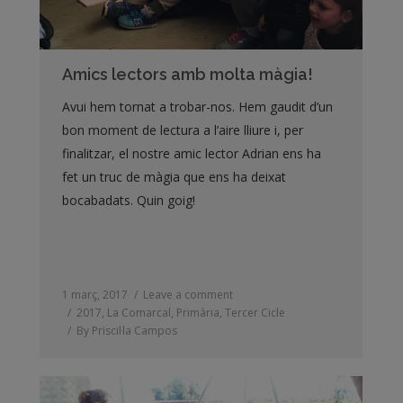
Amics lectors amb molta màgia!
Avui hem tornat a trobar-nos. Hem gaudit d’un
bon moment de lectura a l’aire lliure i, per
finalitzar, el nostre amic lector Adrian ens ha
fet un truc de màgia que ens ha deixat
bocabadats. Quin goig!
1 març, 2017
Leave a comment
2017
,
La Comarcal
,
Primària
,
Tercer Cicle
By
Priscil·la Campos