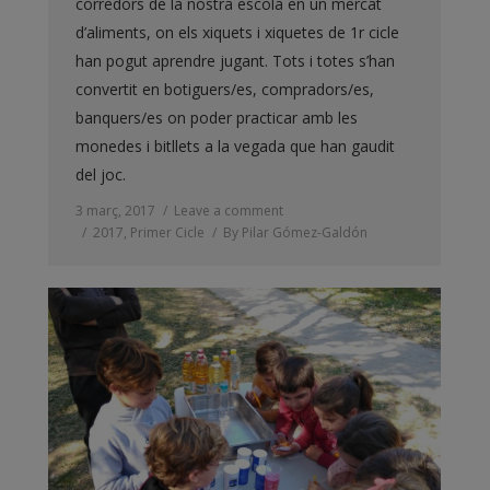
corredors de la nostra escola en un mercat
d’aliments, on els xiquets i xiquetes de 1r cicle
han pogut aprendre jugant. Tots i totes s’han
convertit en botiguers/es, compradors/es,
banquers/es on poder practicar amb les
monedes i bitllets a la vegada que han gaudit
del joc.
3 març, 2017
Leave a comment
2017
,
Primer Cicle
By
Pilar Gómez-Galdón