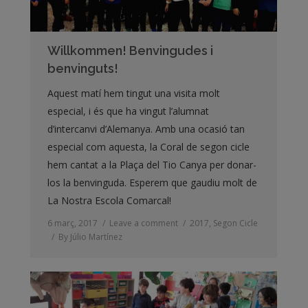
Willkommen! Benvingudes i
benvinguts!
Aquest matí hem tingut una visita molt
especial, i és que ha vingut l’alumnat
d’intercanvi d’Alemanya. Amb una ocasió tan
especial com aquesta, la Coral de segon cicle
hem cantat a la Plaça del Tio Canya per donar-
los la benvinguda. Esperem que gaudiu molt de
La Nostra Escola Comarcal!
6 març, 2017
Leave a comment
2017
,
Segon Cicle
By
Júlio Martínez