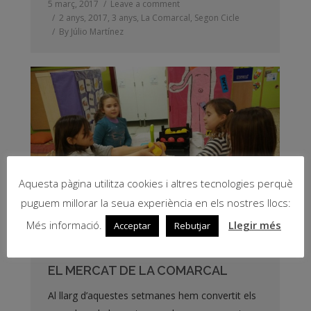
5 març, 2017
Leave a comment
2 anys
,
2017
,
3 anys
,
La Comarcal
,
Segon Cicle
By
Júlio Martínez
Aquesta pàgina utilitza cookies i altres tecnologies perquè
puguem millorar la seua experiència en els nostres llocs:
Més informació.
Llegir més
Acceptar
Rebutjar
EL MERCAT DE LA COMARCAL
Al llarg d’aquestes setmanes hem convertit els