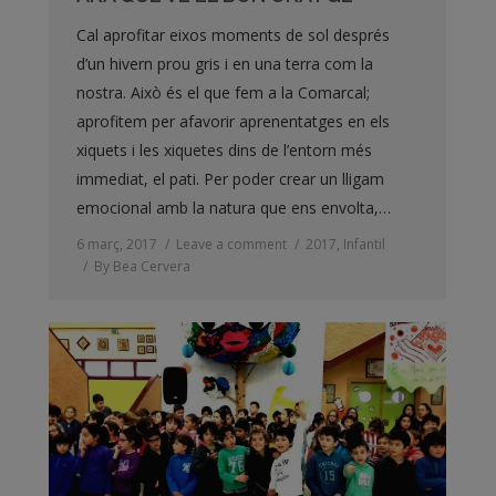
Cal aprofitar eixos moments de sol després
d’un hivern prou gris i en una terra com la
nostra. Això és el que fem a la Comarcal;
aprofitem per afavorir aprenentatges en els
xiquets i les xiquetes dins de l’entorn més
immediat, el pati. Per poder crear un lligam
emocional amb la natura que ens envolta,…
6 març, 2017
Leave a comment
2017
,
Infantil
By
Bea Cervera