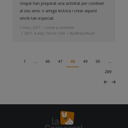
cinquè han preparat una activitat per conèixer
al seu amic o amiga lectora i crear aquest
vincle tan especial.
1 març, 2017
Leave a comment
2017
,
4 anys
,
Tercer Cicle
By
Mireia Ricart
1
…
46
47
48
49
50
…
289