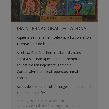
DIA INTERNACIONAL DE LA DONA
Aquesta setmana hem celebrat a l’Escola el Dia
Internacional de la Dona.
A l’etapa Primària, hem realitzat diverses
activitats i dinàmiques per commemorar
aquest dia tan important. També a
ComarcalArt han creat aquestos murals tan
bonics.
Ací us deixem un recull d’imatges amb el treball
que hem estat fent.
10 març, 2017
Leave a comment
2017
,
General
,
Primària
By
Lidia Barbosa