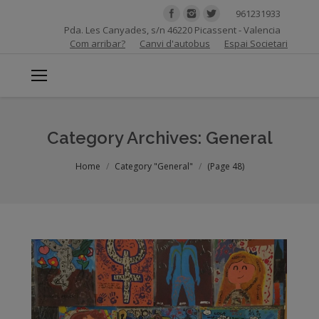
961231933
Pda. Les Canyades, s/n 46220 Picassent - Valencia
Com arribar?
Canvi d'autobus
Espai Societari
Category Archives:
General
You are here:
Home
Category "General"
(Page 48)