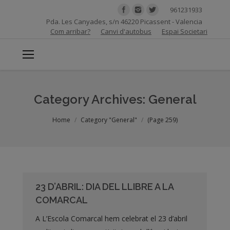
961231933
Pda. Les Canyades, s/n 46220 Picassent - Valencia
Com arribar?
Canvi d'autobus
Espai Societari
Category Archives:
General
You are here:
Home
Category "General"
(Page 259)
23 D’ABRIL: DIA DEL LLIBRE A LA
COMARCAL
A L’Escola Comarcal hem celebrat el 23 d’abril