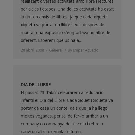
realitzant diverses activitats amb llibre i lectures
per cicles i etapes. Una de les activitats ha estat
la d’intercanvis de llibres, ja que cada xiquet i
xiqueta va portar un llibre seu i després de
muntar una exposició s’emportava un altre de
diferent. Esperem que us haja…
28 abril, 2008
General
By
Empar Aguado
DIA DEL LLIBRE
El passat 23 d’abril celebrarem a l’educació
infantil el Dia del Llibre. Cada xiquet i xiqueta va
portar de casa un conte, dels que ja ha llegit
moltes vegades, per tal de fer-lo arribar a un
company o companya de l’escola i rebre a
canvi un altre exemplar diferent.