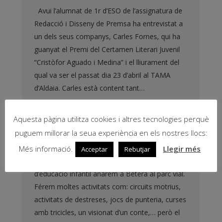
Avui l’alumnat de 1r d’ESO de l’assignatura de
Redacció i Disseny de Premsa ha entrevistat a
un dels seus companys, Carles Fornes, qui ha
guanyat el Premi del Certamen Literari Juvenil
“Cristòfor Aguado i Medina” i el lliurament del
qual va ser el passat dia 23 d’abril al TAMA
d’Aldaia. Carles està content tant…
25 abril, 2008
General
By
Miquel Àngel Campos
Aquesta pàgina utilitza cookies i altres tecnologies perquè
puguem millorar la seua experiència en els nostres llocs:
ANEM AL PARC VIAL!
Més informació.
Llegir més
Acceptar
Rebutjar
El passat divendres tots els xiquets i xiquetes
d’educació infantil anàrem a Bètera al parc vial.
Férem moltes activitats com: circuits motrius,
activitats de destreses, jocs de punteria, curses
amb tricicles, un visionat d’un conte,… però el