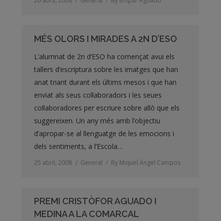
26 abril, 2008
General
By
Empar Aguado
MÉS OLORS I MIRADES A 2N D’ESO
L’alumnat de 2n d’ESO ha començat avui els
tallers d’escriptura sobre les imatges que han
anat triant durant els últims mesos i que han
enviat als seus col·laboradors i les seues
col·laboradores per escriure sobre allò que els
suggereixen. Un any més amb l’objectiu
d’apropar-se al llenguatge de les emocions i
dels sentiments, a l’Escola…
25 abril, 2008
General
By
Miquel Àngel Campos
PREMI CRISTÒFOR AGUADO I
MEDINA A LA COMARCAL