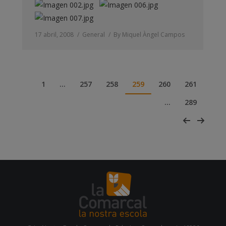
17 abril, 2008
General
By
Miquel Àngel Campos
1
…
257
258
259
260
261
…
289