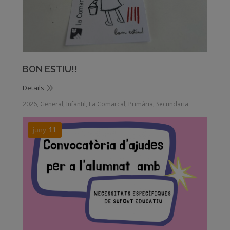
BON ESTIU!!
Details
2026
,
General
,
Infantil
,
La Comarcal
,
Primària
,
Secundaria
juny
11