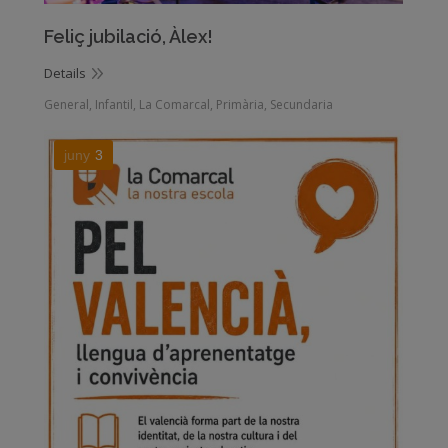
Feliç jubilació, Àlex!
Details
General
,
Infantil
,
La Comarcal
,
Primària
,
Secundaria
juny
3