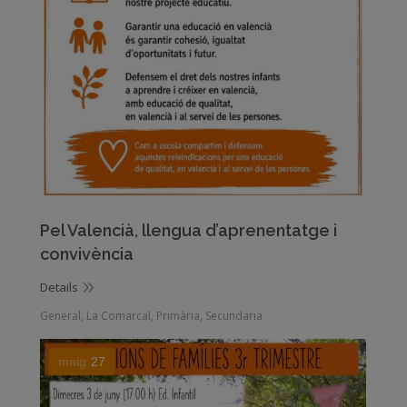
Pel Valencià, llengua d’aprenentatge i
convivència
Details
General
,
La Comarcal
,
Primària
,
Secundaria
maig
27