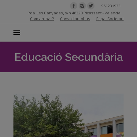
961231933
Pda. Les Canyades, s/n 46220 Picassent - Valencia
Com arribar?
Canvi d'autobus
Espai Societari
Educació Secundària