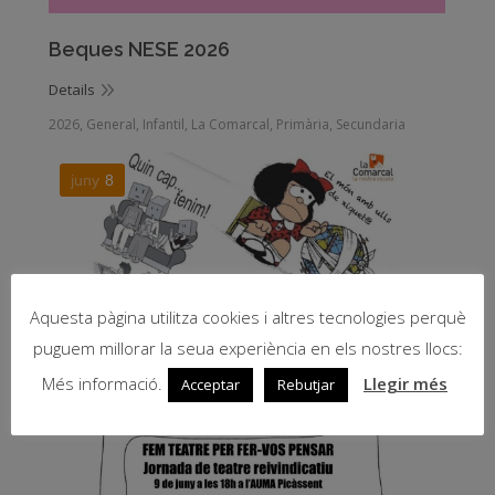
Beques NESE 2026
Details
2026
,
General
,
Infantil
,
La Comarcal
,
Primària
,
Secundaria
juny
8
Aquesta pàgina utilitza cookies i altres tecnologies perquè
puguem millorar la seua experiència en els nostres llocs:
Més informació.
Llegir més
Acceptar
Rebutjar