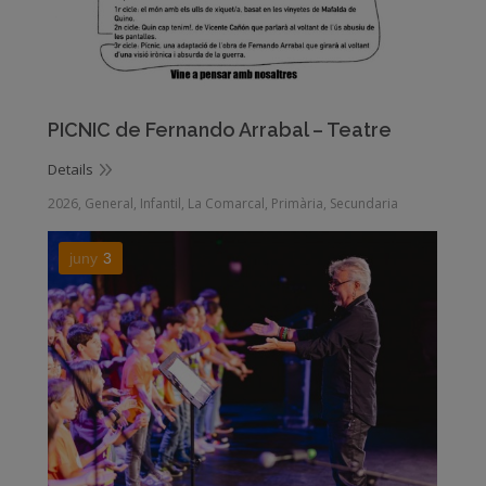
PICNIC de Fernando Arrabal – Teatre
Details
2026
,
General
,
Infantil
,
La Comarcal
,
Primària
,
Secundaria
juny
3