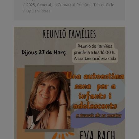
2025
,
General
,
La Comarcal
,
Primària
,
Tercer Cicle
By
Dani Ribes