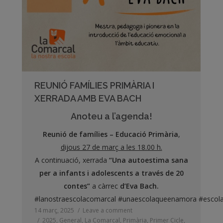
REUNIÓ FAMÍLIES PRIMÀRIA I
XERRADA AMB EVA BACH
Anoteu a l’agenda!
Reunió de famílies – Educació Primària
,
dijous 27 de març a les 18.00 h.
A continuació, xerrada
“Una autoestima sana
per a infants i adolescents a través de 20
contes”
a càrrec
d’Eva Bach.
#lanostraescolacomarcal
#unaescolaqueenamora
#escola
14 març, 2025
Leave a comment
2025
,
General
,
La Comarcal
,
Primària
,
Primer Cicle
,