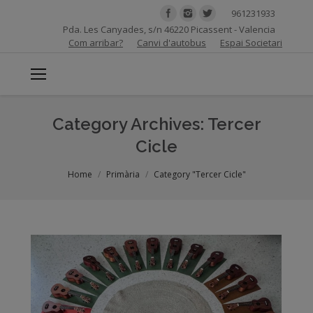
961231933
Pda. Les Canyades, s/n 46220 Picassent - Valencia
Com arribar?
Canvi d'autobus
Espai Societari
Category Archives:
Tercer
Cicle
You are here:
Home
Primària
Category "Tercer Cicle"