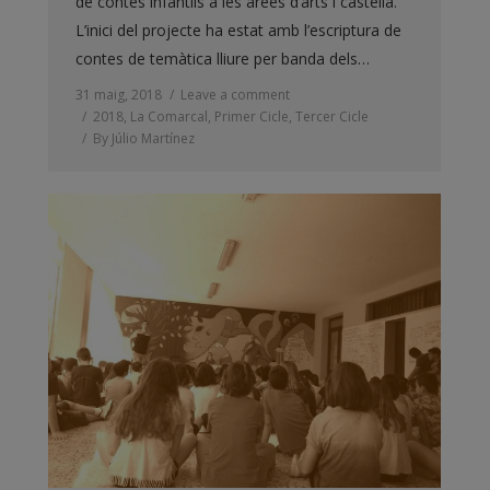
de contes infantils a les àrees d’arts i castellà.
L’inici del projecte ha estat amb l’escriptura de
contes de temàtica lliure per banda dels…
31 maig, 2018
Leave a comment
2018
,
La Comarcal
,
Primer Cicle
,
Tercer Cicle
By
Júlio Martínez