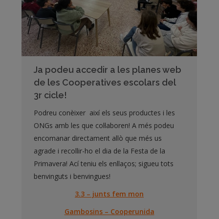
Ja podeu accedir a les planes web
de les Cooperatives escolars del
3r cicle!
Podreu conèixer així els seus productes i les
ONGs amb les que col·laboren! A més podeu
encomanar directament allò que més us
agrade i recollir-ho el dia de la Festa de la
Primavera! Ací teniu els enllaços; sigueu tots
benvinguts i benvingues!
3.3 – junts fem mon
Gambosins – Cooperunida