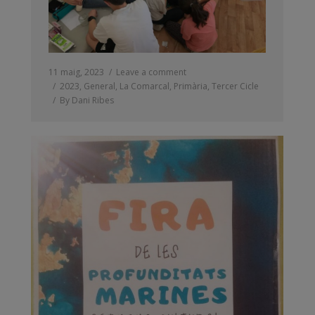
11 maig, 2023
Leave a comment
2023
,
General
,
La Comarcal
,
Primària
,
Tercer Cicle
By
Dani Ribes