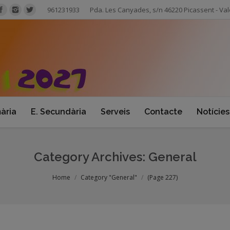
961231933
Pda. Les Canyades, s/n 46220 Picassent - Val
mària
E. Secundària
Serveis
Contacte
Notícies
Category Archives:
General
Home
Category "General"
(Page 227)