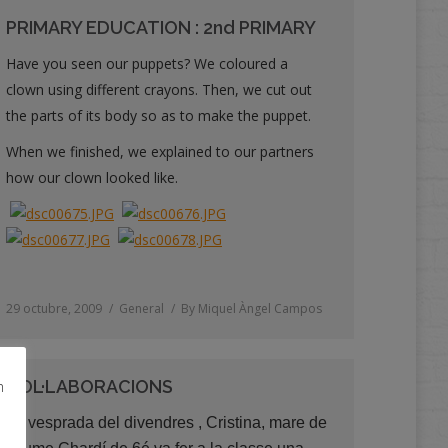
PRIMARY EDUCATION : 2nd PRIMARY
Have you seen our puppets? We coloured a
clown using different crayons. Then, we cut out
the parts of its body so as to make the puppet.
When we finished, we explained to our partners
how our clown looked like.
29 octubre, 2009
General
By
Miquel Àngel Campos
COL·LABORACIONS
m
La vesprada del divendres , Cristina, mare de