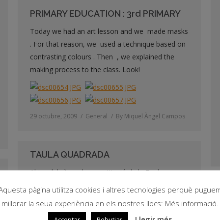
PRIMARY EDUCATION : 3rd PRIMARY
Today we had an art lesson and we made masks
. For that reason, we used a technique based on
contrasting colours . Then , we explained the
making process to the class. Look!
29 octubre, 2009
General
By
Miquel Àngel Campos
TAULA QUADRADA
Ahir celebràrem la constitució de la Taula
Quadrada de Primària. L’elecció de càrrecs es
Aquesta pàgina utilitza cookies i altres tecnologies perquè pugue
produí després de presentar candidatures i fer
millorar la seua experiència en els nostres llocs: Més informació.
votacions. I quedà així: Presidenta: Sonia Montero
Llegir més
Acceptar
Rebutjar