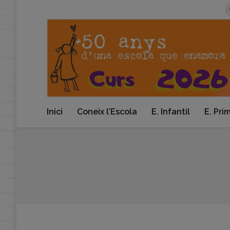
Inici
Coneix l’Escola
E. Infantil
E. Pri
You are here: