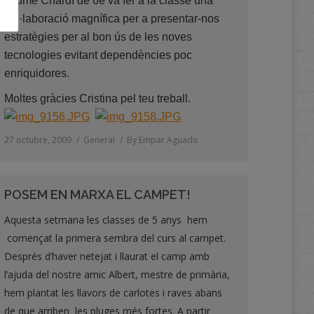
Jaume Chardí de 6é va fer a la classe una
col·laboració magnífica per a presentar-nos
estratègies per al bon ús de les noves
tecnologies evitant dependències poc
enriquidores.
Moltes gràcies Cristina pel teu treball.
27 octubre, 2009
General
By
Empar Aguado
POSEM EN MARXA EL CAMPET!
Aquesta setmana les classes de 5 anys hem
començat la primera sembra del curs al campet.
Després d’haver netejat i llaurat el camp amb
l’ajuda del nostre amic Albert, mestre de primària,
hem plantat les llavors de carlotes i raves abans
de que arriben les pluges més fortes. A partir