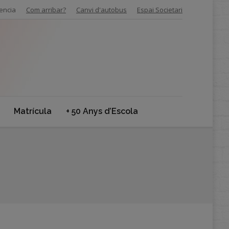
encia
Com arribar?
Canvi d'autobus
Espai Societari
Matrícula
+ 50 Anys d’Escola