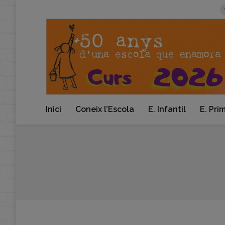
Inici
Coneix l’Escola
E. Infantil
E. Pri
You are here: