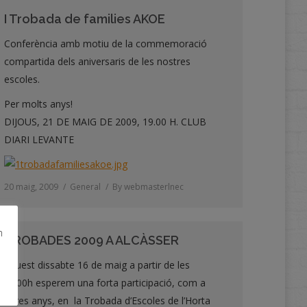
I Trobada de families AKOE
Conferència amb motiu de la commemoració
compartida dels aniversaris de les nostres
escoles.
Per molts anys!
DIJOUS, 21 DE MAIG DE 2009, 19.00 H. CLUB
DIARI LEVANTE
20 maig, 2009
General
By
webmasterlnec
m
TROBADES 2009 A ALCÀSSER
Aquest dissabte 16 de maig a partir de les
17’00h esperem una forta participació, com a
altres anys, en la Trobada d’Escoles de l’Horta