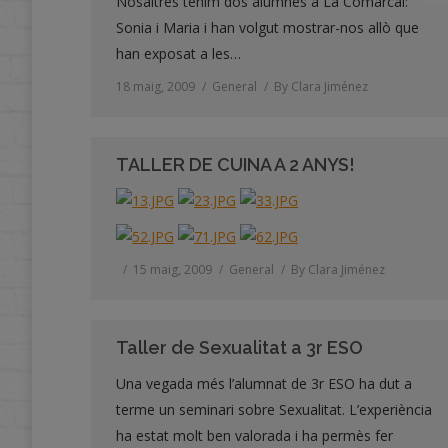
Nosaltres tenim dos alumnes a La Comarcal:
Sonia i Maria i han volgut mostrar-nos allò que
han exposat a les…
18 maig, 2009
General
By
Clara Jiménez
TALLER DE CUINA A 2 ANYS!
15 maig, 2009
General
By
Clara Jiménez
Taller de Sexualitat a 3r ESO
Una vegada més l’alumnat de 3r ESO ha dut a
terme un seminari sobre Sexualitat. L’experiència
ha estat molt ben valorada i ha permès fer