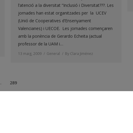
l’atenció a la diversitat “Inclusió i Diversitat???. Les
jornades han estat organitzades per la UCEV
(Unió de Cooperatives d’Ensenyament
Valencianes) i UECOE. Les jornades començaren
amb la ponència de Gerardo Echeita (actual
professor de la UAM i…
13 maig, 2009
General
By
Clara Jiménez
…
289
Les Canyades, s/n 46220 Picassent - Valencia Telf.: 96 123 19 33 |
|
CCIÓ DE DADES PERSONALS