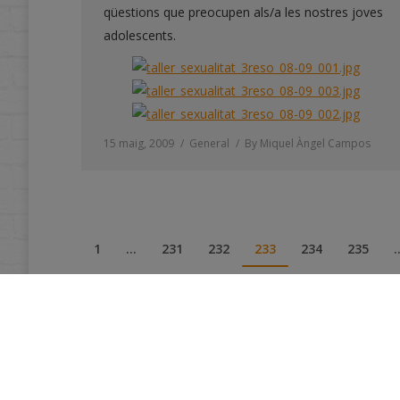
qüestions que preocupen als/a les nostres joves
adolescents.
15 maig, 2009
General
By
Miquel Àngel Campos
1
…
231
232
233
234
235
@ La Nostra Escola Comarcal - Pda. 
POLÍTICA DE PRIVACITAT DE PROTE