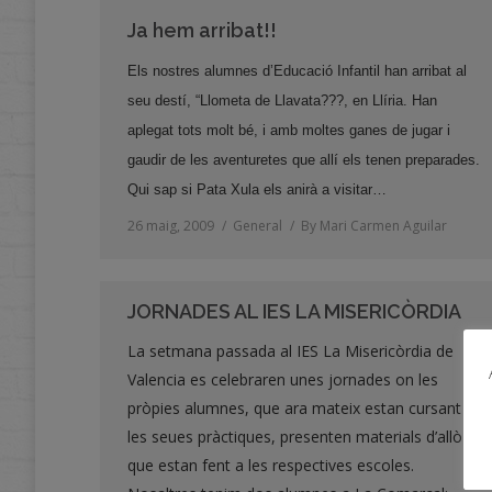
Ja hem arribat!!
Els nostres alumnes d’Educació Infantil han arribat al
seu destí, “Llometa de Llavata???, en Llíria. Han
aplegat tots molt bé, i amb moltes ganes de jugar i
gaudir de les aventuretes que allí els tenen preparades.
Qui sap si Pata Xula els anirà a visitar…
26 maig, 2009
General
By
Mari Carmen Aguilar
JORNADES AL IES LA MISERICÒRDIA
La setmana passada al IES La Misericòrdia de
Valencia es celebraren unes jornades on les
pròpies alumnes, que ara mateix estan cursant
les seues pràctiques, presenten materials d’allò
que estan fent a les respectives escoles.