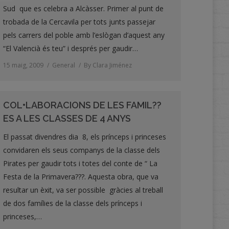
Sud que es celebra a Alcàsser. Primer al punt de
trobada de la Cercavila per tots junts passejar
pels carrers del poble amb l’eslògan d’aquest any
“El Valencià és teu” i després per gaudir…
15 maig, 2009
General
By
Clara Jiménez
COL•LABORACIONS DE LES FAMIL??
ES A LES CLASSES DE 4 ANYS
El passat divendres dia 8, els prínceps i princeses
convidaren els seus companys de la classe dels
Pirates per gaudir tots i totes del conte de “ La
Festa de la Primavera???. Aquesta obra, que va
resultar un èxit, va ser possible gràcies al treball
de dos famílies de la classe dels prínceps i
princeses,…