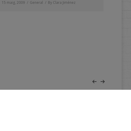
15 maig, 2009
General
By
Clara Jiménez