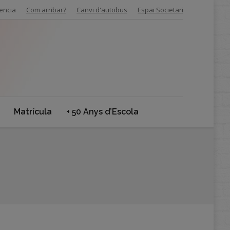
encia
Com arribar?
Canvi d'autobus
Espai Societari
Matrícula
+ 50 Anys d’Escola