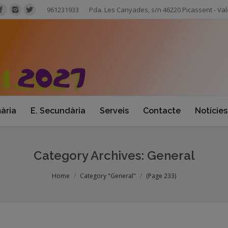
961231933
Pda. Les Canyades, s/n 46220 Picassent - Val
mària
E. Secundària
Serveis
Contacte
Notícies
Category Archives:
General
Home
Category "General"
(Page 233)