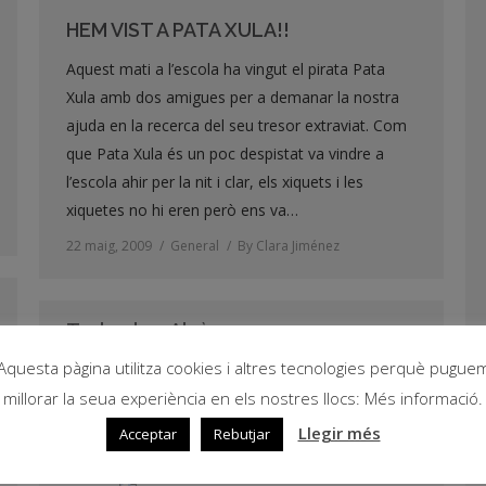
HEM VIST A PATA XULA!!
Aquest mati a l’escola ha vingut el pirata Pata
Xula amb dos amigues per a demanar la nostra
ajuda en la recerca del seu tresor extraviat. Com
que Pata Xula és un poc despistat va vindre a
l’escola ahir per la nit i clar, els xiquets i les
xiquetes no hi eren però ens va…
22 maig, 2009
General
By
Clara Jiménez
Trobada a Alcàsser
Aquesta pàgina utilitza cookies i altres tecnologies perquè pugue
Una vegada més ens trobàrem pel valencià!!
millorar la seua experiència en els nostres llocs: Més informació.
Llegir més
Acceptar
Rebutjar