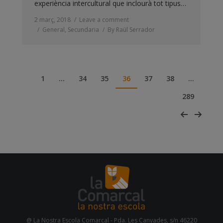
experiència intercultural que inclourà tot tipus…
2 març, 2018
Leave a comment
General
,
Secundaria
By
Raül Serrador
1
…
34
35
36
37
38
…
289
@ La Nostra Escola Comarcal - Pda. Les Canyades, s/n 46220