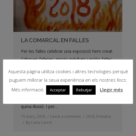
LA COMARCAL EN FALLES
Per les falles celebrar una exposició hem creat.
Crítiques falleres, ninots indultats i inclòs falles
hem dibuixat. Si d’aquesta exposició fallera
Aquesta pàgina utilitza cookies i altres tecnologies perquè
voleu gaudir, a l’entrada de l’escola heu d’acudir.
puguem millorar la seua experiència en els nostres llocs:
A les tres de la vesprada ritme, soroll i color
Més informació.
Llegir més
Acceptar
Rebutjar
ens espera al pati la “globotada” d’honor.
Pirotècnics especialitzats guien tota l’explosió,
quina il·lusió. I per…
15 març, 2018
Leave a comment
2018
,
Primària
By
Carla Carrió