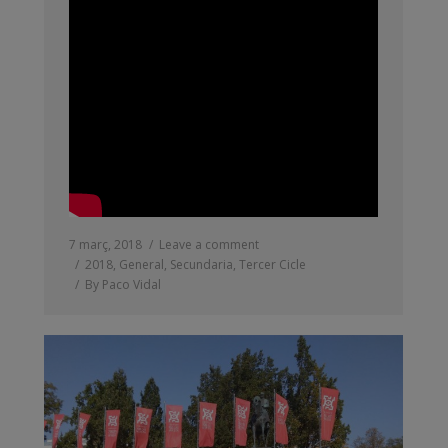
7 març, 2018
Leave a comment
2018
,
General
,
Secundaria
,
Tercer Cicle
By
Paco Vidal