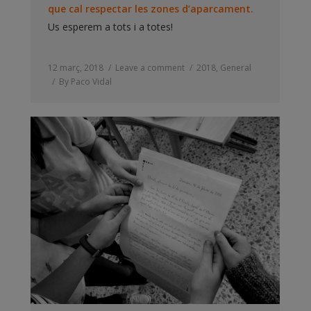
que cal respectar les zones d’aparcament.
Us esperem a tots i a totes!
12 març, 2018
Leave a comment
2018
,
General
By
Paco Vidal