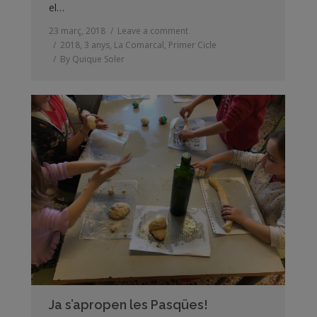
el…
23 març, 2018
Leave a comment
2018
,
3 anys
,
La Comarcal
,
Primer Cicle
By
Quique Soler
Ja s’apropen les Pasqües!