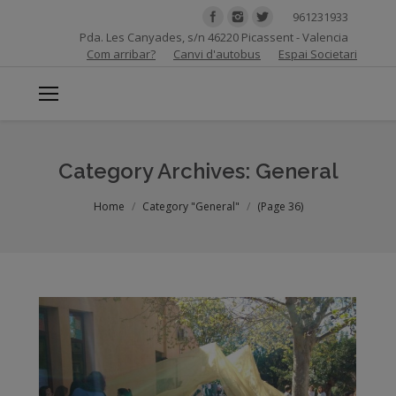
961231933
Pda. Les Canyades, s/n 46220 Picassent - Valencia
Com arribar?
Canvi d'autobus
Espai Societari
Category Archives:
General
You are here:
Home
Category "General"
(Page 36)