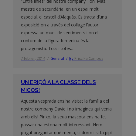
“Entre línies” del nostre company Toni Màs,
mestre de secundària, en un espai molt
especial, el castell d’Alaquàs. Es tracta d’una
exposició on a través del collage l’autor
expressa un munt de sentiments i on el
contorn de la figura femenina és la
protagonista. Tots i totes…
7 febrer, 2014
General
By
Priscil·la Campos
UN ERIÇÓ A LA CLASSE DELS
MICOS!
Aquesta vesprada ens ha visitat la família del
nostre company David i no imagineu qui venia
amb ells! Pinxo, la seua mascota ens ha fet
passar una estona molt interessant. Hem
pogut preguntar què menja, si dorm i si fa pipí