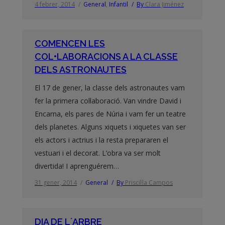
4 febrer, 2014
General
,
Infantil
By
Clara Jiménez
COMENCEN LES
COL•LABORACIONS A LA CLASSE
DELS ASTRONAUTES
El 17 de gener, la classe dels astronautes vam
fer la primera col·laboració. Van vindre David i
Encarna, els pares de Núria i vam fer un teatre
dels planetes. Alguns xiquets i xiquetes van ser
els actors i actrius i la resta prepararen el
vestuari i el decorat. L’obra va ser molt
divertida! I aprenguérem…
31 gener, 2014
General
By
Priscil·la Campos
DIA DE L´ARBRE