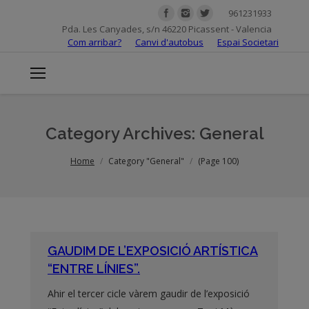
961231933
Pda. Les Canyades, s/n 46220 Picassent - Valencia
Com arribar?
Canvi d'autobus
Espai Societari
Category Archives:
General
You are here:
Home
Category "General"
(Page 100)
GAUDIM DE L’EXPOSICIÓ ARTÍSTICA
“ENTRE LÍNIES”.
Ahir el tercer cicle vàrem gaudir de l’exposició