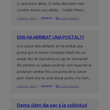
o caca entre altres. Si voleu descobrir més
cosetes doneu una ullada… Cuida’t Pinxo!…
6 febrer, 2014
General
By
Clara Jiménez
ENS HA ARRIBAT UNA POSTAL!!!
A la classe dels elefants en ha arribat una
postal que el nostre Company Martí ens va
enviar des de Barcelona el cap de setmana!!!
Els elefants no sabien molt bé com havia fet la
postal per arribar fins a la porta de la classe
però Martí ens ha anat donat pistes i ho hem…
6 febrer, 2014
General
By
Clara Jiménez
Demà últim dia per a la sol·licitud