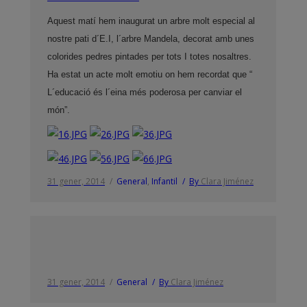
Aquest matí hem inaugurat un arbre molt especial al
nostre pati d´E.I, l´arbre Mandela, decorat amb unes
colorides pedres pintades per tots I totes nosaltres.
Ha estat un acte molt emotiu on hem recordat que “
L´educació és l´eina més poderosa per canviar el
món”.
31 gener, 2014
General
,
Infantil
By
Clara Jiménez
31 gener, 2014
General
By
Clara Jiménez