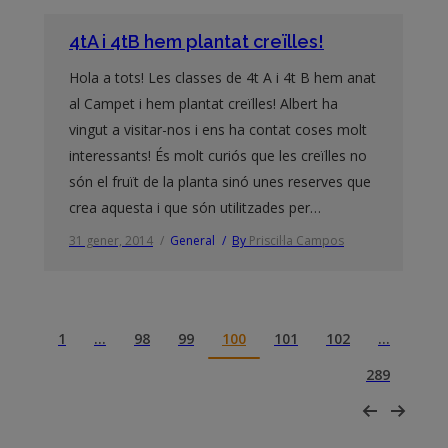
4tA i 4tB hem plantat creïlles!
Hola a tots! Les classes de 4t A i 4t B hem anat
al Campet i hem plantat creïlles! Albert ha
vingut a visitar-nos i ens ha contat coses molt
interessants! És molt curiós que les creïlles no
són el fruït de la planta sinó unes reserves que
crea aquesta i que són utilitzades per…
31 gener, 2014
General
By
Priscil·la Campos
1
…
98
99
100
101
102
…
289