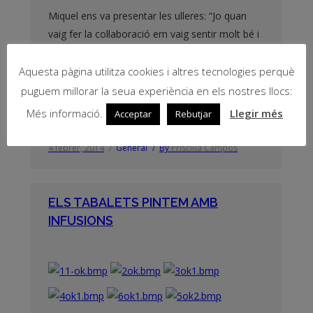
Miquel ens va presentar les ulleres: “Jo quan
vaig fer la col·laboració em vaig sentir molt bé i
molt important” Pau Sesé ens va explicar la
electricitat i vam conseguir encendre una
Aquesta pàgina utilitza cookies i altres tecnologies perquè
bombeta: “Jo em vaig sentir molt orgullós de mi
puguem millorar la seua experiència en els nostres llocs:
mateix” Laia Silvestre ens presentà la creació
Més informació.
Llegir més
Acceptar
Rebutjar
del món segons les…
4 febrer, 2014
General
By
Priscil·la Campos
ELS TABALETS PINTEM AMB
INFUSIONS