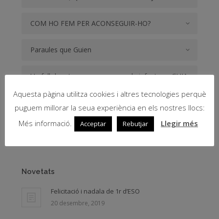
COM HO FEM PER ACONSEGUIR-HO?
Paraules que Guien
Un full de ruta que comença en la infantesa: GUIA
COOPERATIVA D'ORIENTACIÓ ACADÈMICA I
Aquesta pàgina utilitza cookies i altres tecnologies perquè
PROFESSIONAL
puguem millorar la seua experiència en els nostres llocs:
Més informació.
Llegir més
Acceptar
Rebutjar
COMPARTEIX
Novetats
Felicitació i nadala de 1r d’ESO
20 desembre, 2019