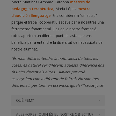
Marta Martínez i Amparo Cardona
mestres de
pedagogia terapèutica,
María López
mestra
d’audició i llenguatge
. Ens considerem “un equip”
perquè el treball cooperatiu esdevé per a nosaltres una
ferramenta fonamental. Des de la nostra formació
totes aportem un diferent punt de vista que ens
beneficia per a entendre la diversitat de necessitats del
nostre alumnat.
“És molt difícil entendre la naturalesa de totes les
coses, és natural ser diferent, aquesta diferència ens
fa únics davant els altres… llavors per què
assenyalem com a
diferent de l’
altre?; No som tots
diferents i, per tant, en essència, iguals?”
Yadiar
Julián
QUÈ FEM?
ALESHORES, QUIN ÉS EL NOSTRE OBJECTIU?