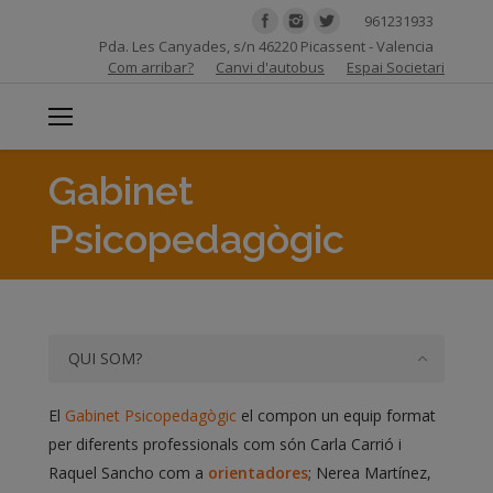
961231933
Pda. Les Canyades, s/n 46220 Picassent - Valencia
Com arribar?
Canvi d'autobus
Espai Societari
Gabinet
Psicopedagògic
QUI SOM?
El
Gabinet Psicopedagògic
el compon un equip format
per diferents professionals com són Carla Carrió i
Raquel Sancho com a
orientadores
;
Nerea Martínez,