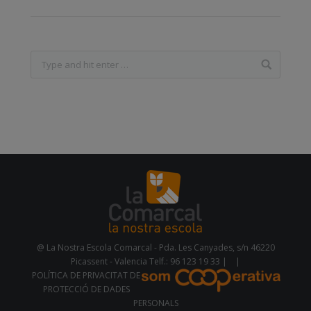
@ La Nostra Escola Comarcal - Pda. Les Canyades, s/n 46220
Picassent - Valencia Telf.: 96 123 19 33 |
|
POLÍTICA DE PRIVACITAT DE
PROTECCIÓ DE DADES
PERSONALS