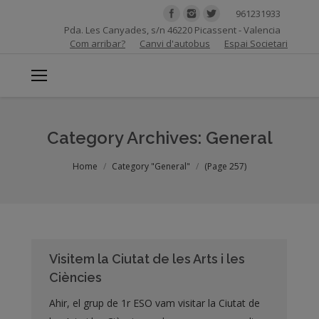
961231933
Pda. Les Canyades, s/n 46220 Picassent - Valencia
Com arribar?
Canvi d'autobus
Espai Societari
Category Archives:
General
You are here:
Home
Category "General"
(Page 257)
Visitem la Ciutat de les Arts i les
Ciències
Ahir, el grup de 1r ESO vam visitar la Ciutat de