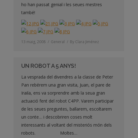
ho han passat genial i les seues mestres
també!
13 maig, 2008
General
By
Clara Jiménez
UN ROBOT A 5 ANYS!
La vesprada del divendres a la classe de Peter
Pan rebérem una gran visita, Juan, el pare de
Iraila, ens va sorprendre amb la seua gran
actuació fent del robot C4PP. Varem participar
de les seues preguntes, ballarem, escoltarem
un conte… i descobriren coses molt
interessants al voltant del misteriós món dels
robots. Moltes…