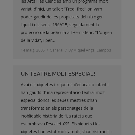
les Arts i les Ciències amb un programa molt
variat: d’inici, un taller: “Fred, fred” on vam
poder gaudir de les propietats del nitrogen
líquid i els seus -196ºC !!, seguídament la
projecció de la pel·lícula a l’Hemisfèric: “L’origen
de la Vida”, i per…
14 maig, 2008
General
By
Miquel Àngel Campos
UN TEATRE MOLT ESPECIAL!
Avui els xiquetes i xiquetes d’educació infantil
han gaudit d’una representació teatral molt
especial doncs les seues mestres s’han
transformat en els personatges de la
inoblidable història de “La rateta que
escombrava l’escaleta???. Els xiquets i les
xiquetes han estat molt atents,s’han rist molt i