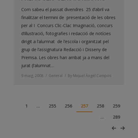
Com sabeu el passat divendres 25 d’abril va
finalitzar el termini de presentació de les obres
per al I Concurs Clic-Clac Imaginació, concurs
d’il·lustració, fotografies i redacció de notícies
dirigit a l’alumnat de l’escola i organitzat pel
grup de l’assignatura Redacció i Disseny de
Premsa. Les obres han arribat ja a mans del
jurat (l’alumnat…
9 maig, 2008
General
By
Miquel Àngel Campos
1
…
255
256
257
258
259
…
289