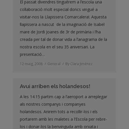
El passat divendres tinguérem a l’escola una
col·laboració molt especial doncs vingué a
visitar-nos la Llapissera Comarcalera!. Aquesta
llapissera a nascut de la imaginació de Isabel
mare de Jordi Joanes de 3r de primària i l’ha
creada per tal de donar vida a l’anagrama de la
nostra escola en el seu 35 aniversari. La
presentació…
12 maig, 2008
General
By
Clara Jiménez
Avui arriben els holandesos!
A les 14.15 partim cap a l’aeroport a arreplegar
als nostres companys i companyes
holandesos. Anirem tots a recollir-los i els
portarem amb les maletes a l’Escola per rebre-
los i donar-los la benvinguda amb orxata i