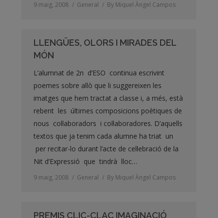
9 maig, 2008
General
By
Miquel Àngel Campos
LLENGÜES, OLORS I MIRADES DEL
MÓN
L’alumnat de 2n d’ESO continua escrivint
poemes sobre allò que li suggereixen les
imatges que hem tractat a classe i, a més, està
rebent les últimes composicions poètiques de
nous col·laboradors i col·laboradores. D’aquells
textos que ja tenim cada alumne ha triat un
per recitar-lo durant l’acte de cel·lebració de la
Nit d’Expressió que tindrà lloc…
9 maig, 2008
General
By
Miquel Àngel Campos
PREMIS CLIC-CLAC IMAGINACIÓ