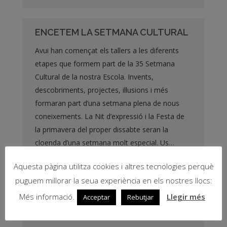
ENCETEM LA SETMANA CULTURAL
Avui han començat els tallers a les diferents
etapes que formem part de la 35 Setmana
Cultural de la nostra Escola. Invents,
descobriments, projectes, il·lusions i més
formaran part d’una setmana plena de nous
coneixements. La Nit d’expressió i la Festa de
la primavera del proper dissabte seran la
cloenda d’una setmana molt especial. Us…
12 maig, 2008
General
By
Clara Jiménez
Aquesta pàgina utilitza cookies i altres tecnologies perquè
puguem millorar la seua experiència en els nostres llocs:
Més informació.
Llegir més
Acceptar
Rebutjar
LA LLAPISSERA COMARCALERA
ENS VISITA