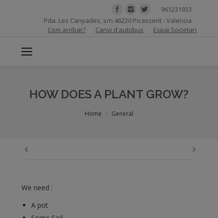
961231933
Pda. Les Canyades, s/n 46220 Picassent - Valencia
Com arribar?
Canvi d'autobus
Espai Societari
HOW DOES A PLANT GROW?
You are here:
Home
General
We need :
A pot
Some Soil