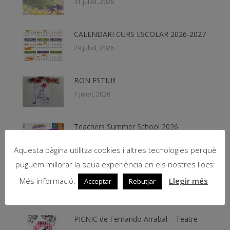
31 juliol, 2026
CALENDARI CURS ESCOLAR 2026-2027
29 juliol, 2026
BON ESTIU!!
7 juliol, 2026
Teachers Summer School 2026
19 juny, 2026
Aquesta pàgina utilitza cookies i altres tecnologies perquè
puguem millorar la seua experiència en els nostres llocs:
Beques NESE 2026
Més informació.
Llegir més
Acceptar
Rebutjar
11 juny, 2026
PICNIC de Fernando Arrabal – Teatre