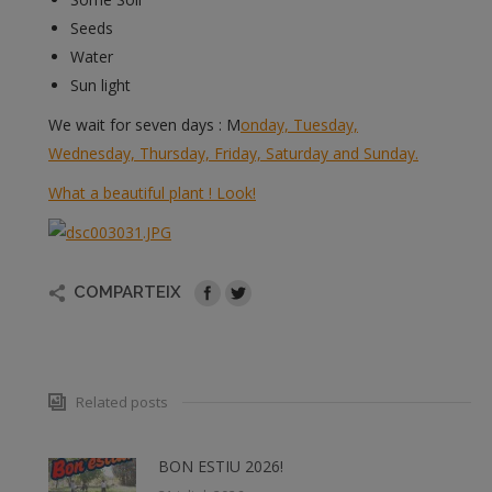
Seeds
Water
Sun light
We wait for seven days : M
onday, Tuesday,
Wednesday, Thursday, Friday, Saturday and Sunday.
What a beautiful plant ! Look!
COMPARTEIX
Related posts
BON ESTIU 2026!