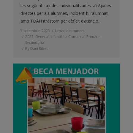
les següents ajudes individualitzades: a) Ajudes
directes per als alumnes, incloent-hi l’alumnat
amb TDAH (trastorn per dèficit d’atenció…
7 setembre, 2023
Leave a comment
2023
,
General
,
Infantil
,
La Comarcal
,
Primària
,
Secundaria
By
Dani Ribes