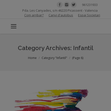
961231933
Pda. Les Canyades, s/n 46220 Picassent - Valencia
Com arribar?
Canvi d'autobus
Espai Societari
Category Archives:
Infantil
You are here:
Home
Category "Infantil"
(Page 6)