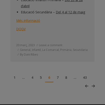
d’abril
Educació Secundària –
Del 4 al 12 de maig
Més informació
DOGV
20 març, 2023
Leave a comment
General
,
Infantil
,
La Comarcal
,
Primària
,
Secundaria
By
Dani Ribes
1
…
4
5
6
7
8
…
43