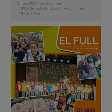
2 maig, 2023
Leave a comment
2023
,
General
,
Infantil
,
La Comarcal
,
Primària
By
Dani Ribes