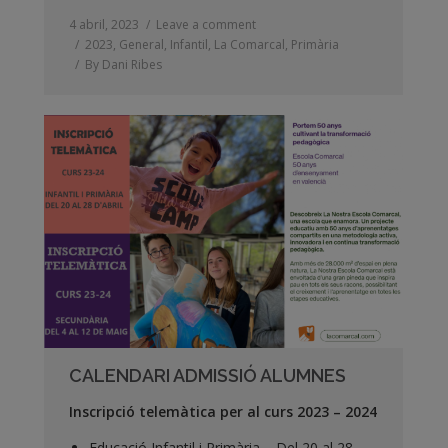
4 abril, 2023
Leave a comment
2023
,
General
,
Infantil
,
La Comarcal
,
Primària
By
Dani Ribes
CALENDARI ADMISSIÓ ALUMNES
Inscripció telemàtica per al curs 2023 – 2024
Educació Infantil i Primària –
Del 20 al 28