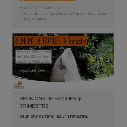
5 juny, 2023
Leave a comment
General
,
Infantil
,
La Comarcal
,
Primària
,
Secundaria
By
Dani Ribes
REUNIONS DE FAMÍLIES 3r
TRIMESTRE
Reunions de famílies 3r Trimestre.