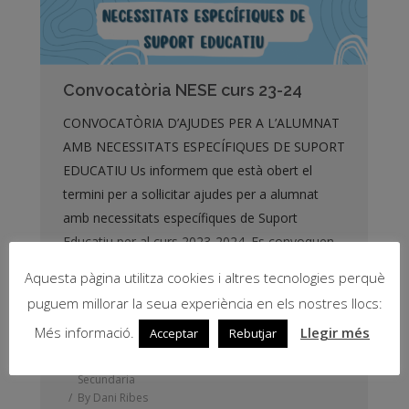
Convocatòria NESE curs 23-24
CONVOCATÒRIA D’AJUDES PER A L’ALUMNAT
AMB NECESSITATS ESPECÍFIQUES DE SUPORT
EDUCATIU Us informem que està obert el
termini per a sol·licitar ajudes per a alumnat
amb necessitats específiques de Suport
Educatiu per al curs 2023-2024. Es convoquen
les següents ajudes individualitzades: a) Ajudes
Aquesta pàgina utilitza cookies i altres tecnologies perquè
directes per als alumnes, incloent-hi l’alumnat
puguem millorar la seua experiència en els nostres llocs:
amb TDAH (trastorn per dèficit d’atenció…
Més informació.
Llegir més
Acceptar
Rebutjar
24 maig, 2023
Leave a comment
2023
,
General
,
Infantil
,
La Comarcal
,
Primària
,
Secundaria
By
Dani Ribes