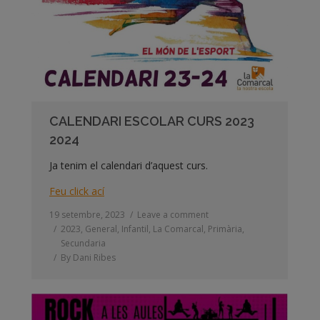
CALENDARI ESCOLAR CURS 2023
2024
Ja tenim el calendari d’aquest curs.
Feu click ací
19 setembre, 2023
Leave a comment
2023
,
General
,
Infantil
,
La Comarcal
,
Primària
,
Secundaria
By
Dani Ribes