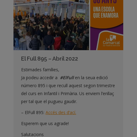
El Full 895 – Abril 2022
Estimades famílies,
Ja podeu accedir a
#
ElFull
en la seua edició
número 895 i que recull aquest segon trimestre
del curs en Infantil i Primària. Us enviem l’enllaç
per tal que el pugueu gaudir.
– ElFull 895:
Accés des d’ací.
Esperem que us agrade!
Salutacions