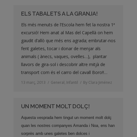
ELS TABALETS A LA GRANJA!
Els més menuts de l’Escola hem fet la nostra 1ª
excursió! Hem anat al Mas del Capellà on hem
gaudit d’allò que més ens agrada; embrutar-nos
fent galetes, tocar i donar de menjar als
animals ( ànecs, vaques, ovelles…), plantar
llavors de gira-sol i descobrir altre mitjà de
transport com és el carro del cavall Boro!!…
13 març, 2013
General
,
Infantil
By
Clara Jiménez
UN MOMENT MOLT DOLÇ!
Aquesta vesprada hem tingut un moment molt dolç
quan les nostres companyes Amanda i Noa, ens han
sorprès amb unes galetes ben dolces i