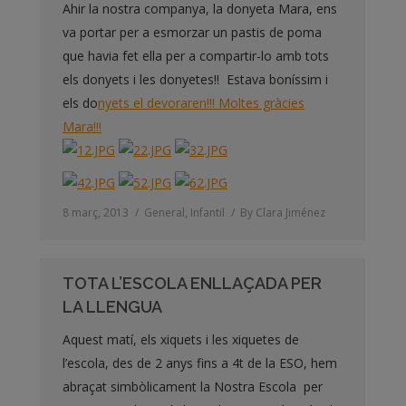
Ahir la nostra companya, la donyeta Mara, ens
va portar per a esmorzar un pastis de poma
que havia fet ella per a compartir-lo amb tots
els donyets i les donyetes!! Estava boníssim i
els do
nyets el devoraren!!! Moltes gràcies
Mara!!!
8 març, 2013
General
,
Infantil
By
Clara Jiménez
TOTA L’ESCOLA ENLLAÇADA PER
LA LLENGUA
Aquest matí, els xiquets i les xiquetes de
l’escola, des de 2 anys fins a 4t de la ESO, hem
abraçat simbòlicament la Nostra Escola per