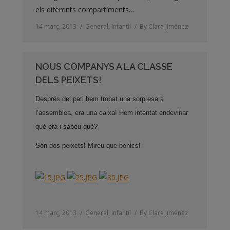
els diferents compartiments…
14 març, 2013
General
,
Infantil
By
Clara Jiménez
NOUS COMPANYS A LA CLASSE
DELS PEIXETS!
Després del pati hem trobat una sorpresa a
l’assemblea, era una caixa! Hem intentat endevinar
què era i sabeu què?
Són dos peixets! Mireu que bonics!
14 març, 2013
General
,
Infantil
By
Clara Jiménez