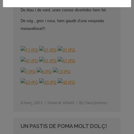
De blau i de verd, unes curses divertides hem fet.
De roig , groc i rosa, hem gaudit d’una vesprada
meravellosa!!!
8 març, 2013
General
,
Infantil
By
Clara Jiménez
UN PASTIS DE POMA MOLT DOLÇ!