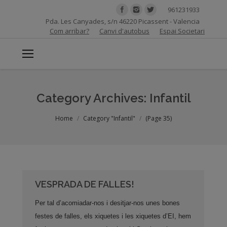
961231933
Pda. Les Canyades, s/n 46220 Picassent - Valencia
Com arribar?
Canvi d'autobus
Espai Societari
Category Archives:
Infantil
You are here:
Home
Category "Infantil"
(Page 35)
VESPRADA DE FALLES!
Per tal d’acomiadar-nos i desitjar-nos unes bones
festes de falles, els xiquetes i les xiquetes d’EI, hem