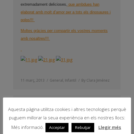
extremadament delicioses,
que ambdues han
elaborat amb molt d’amor per a tots els dinosaures i
polps!!!
Moltes gràcies per compartir els vostres moments
amb nosaltres!!!
11 març, 2013
General
,
Infantil
By
Clara Jiménez
COLOR- COLOR!
Aquesta pàgina utilitza cookies i altres tecnologies perquè
El sol ha vingut i tots i totes vestits de colors, l’hem
puguem millorar la seua experiència en els nostres llocs:
rebut!
Més informació.
Llegir més
Acceptar
Rebutjar
De taronja i de morat, a les ordres hem jugat.