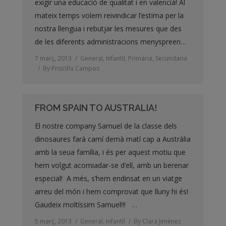
exigir una educació de qualitat i en valencià! Al
mateix temps volem reivindicar l’estima per la
nostra llengua i rebutjar les mesures que des
de les diferents administracions menyspreen…
7 març, 2013
General
,
Infantil
,
Primària
,
Secundaria
By
Priscil·la Campos
FROM SPAIN TO AUSTRALIA!
El nostre company Samuel de la classe dels
dinosaures farà camí demà matí cap a Austràlia
amb la seua família, i és per aquest motiu que
hem volgut acomiadar-se d’ell, amb un berenar
especial! A més, s’hem endinsat en un viatge
arreu del món i hem comprovat que lluny hi és!
Gaudeix moltíssim Samuel!!! …
5 març, 2013
General
,
Infantil
By
Clara Jiménez