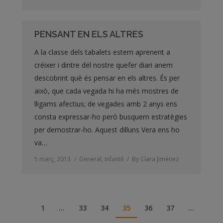
PENSANT EN ELS ALTRES
A la classe dels tabalets estem aprenent a
créixer i dintre del nostre quefer diari anem
descobrint què és pensar en els altres. És per
això, que cada vegada hi ha més mostres de
lligams afectius; de vegades amb 2 anys ens
consta expressar-ho però busquem estratègies
per demostrar-ho. Aquest dilluns Vera ens ho
va…
5 març, 2013
General
,
Infantil
By
Clara Jiménez
1
…
33
34
35
36
37
…