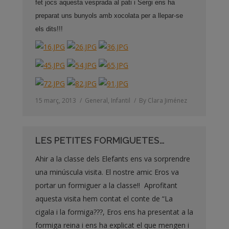
fet jocs aquesta vesprada al pati i Sergi ens ha
preparat uns bunyols amb xocolata per a llepar-se
els dits!!!
15 març, 2013
General
,
Infantil
By
Clara Jiménez
LES PETITES FORMIGUETES…
Ahir a la classe dels Elefants ens va sorprendre
una minúscula visita. El nostre amic Eros va
portar un formiguer a la classe!! Aprofitant
aquesta visita hem contat el conte de “La
cigala i la formiga???, Eros ens ha presentat a la
formiga reina i ens ha explicat el que mengen i