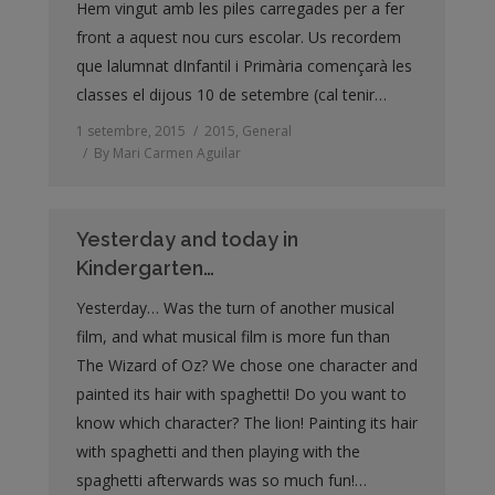
Hem vingut amb les piles carregades per a fer
front a aquest nou curs escolar. Us recordem
que lalumnat dInfantil i Primària començarà les
classes el dijous 10 de setembre (cal tenir…
1 setembre, 2015
2015
,
General
By
Mari Carmen Aguilar
Yesterday and today in
Kindergarten…
Yesterday… Was the turn of another musical
film, and what musical film is more fun than
The Wizard of Oz? We chose one character and
painted its hair with spaghetti! Do you want to
know which character? The lion! Painting its hair
with spaghetti and then playing with the
spaghetti afterwards was so much fun!…