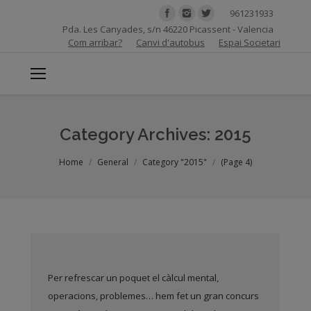
961231933
Pda. Les Canyades, s/n 46220 Picassent - Valencia
Com arribar?
Canvi d'autobus
Espai Societari
Category Archives:
2015
You are here:
Home
General
Category "2015"
(Page 4)
Per refrescar un poquet el càlcul mental,
operacions, problemes… hem fet un gran concurs