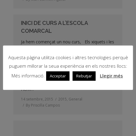
INICI DE CURS A L’ESCOLA
COMARCAL
Ja hem començat un nou curs, Els xiquets i les
xiquetes de primària han donat la benvinguda al
Aquesta pàgina utilitza cookies i altres tecnologies perquè
nou alumnat fen un passeig per lescola,
descobrint nous amagatalls i fent nous amics i
puguem millorar la seua experiència en els nostres llocs:
amigues, a més, per a celebrar linici de curs ens
Més informació.
Llegir més
Acceptar
Rebutjar
hem reunit al pati per a ballar tots junts.
Hem…
14 setembre, 2015
2015
,
General
By
Priscil·la Campos