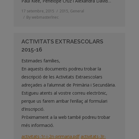
Paul Klee, Penélope Cruz i Alexandra David…
17 setembre, 2015
2015
,
General
By
webmasterlnec
ACTIVITATS EXTRAESCOLARS
2015-16
Estimades famílies,
En aquests documents podreu trobar la
descripció de les Activitats Extraescolars
adreçades a l’alumnat de Primària i Secundària.
Estigueu atents al vostre correu electrònic,
perque us farem arribar l’enllaç al formulari
d’Inscripció.
Pròximament a la web també podreu trobar
més informació.
activitats-1r-i-2n-primaria.pdf
activitats-3r-