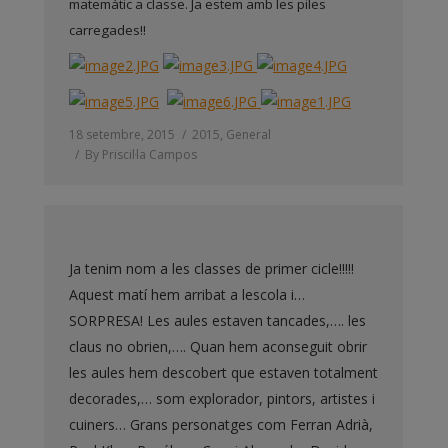
matemàtic a classe. Ja estem amb les piles
carregades!!
18 setembre, 2015
2015
,
General
By
Priscil·la Campos
Ja tenim nom a les classes de primer cicle!!!!!
Aquest matí hem arribat a lescola i…
SORPRESA! Les aules estaven tancades,…. les
claus no obrien,…. Quan hem aconseguit obrir
les aules hem descobert que estaven totalment
decorades,… som explorador, pintors, artistes i
cuiners… Grans personatges com Ferran Adrià,