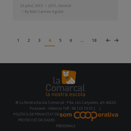
23 juliol, 2015
2015
,
General
By
Mari Carmen Aguilar
1
2
3
4
5
6
…
18
@ La Nostra Escola Comarcal - Pda. Les Canyades, s/n 46220
Picassent - Valencia Telf.: 96 123 19 33 |
|
POLÍTICA DE PRIVACITAT DE
PROTECCIÓ DE DADES
PERSONALS