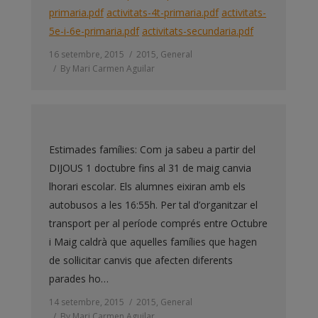
primaria.pdf
activitats-4t-primaria.pdf
activitats-
5e-i-6e-primaria.pdf
activitats-secundaria.pdf
16 setembre, 2015
2015
,
General
By
Mari Carmen Aguilar
Estimades famílies: Com ja sabeu a partir del
DIJOUS 1 doctubre fins al 31 de maig canvia
lhorari escolar. Els alumnes eixiran amb els
autobusos a les 16:55h. Per tal d’organitzar el
transport per al període comprés entre Octubre
i Maig caldrà que aquelles famílies que hagen
de sol·licitar canvis que afecten diferents
parades ho…
14 setembre, 2015
2015
,
General
By
Mari Carmen Aguilar