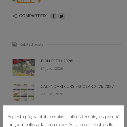
COMPARTEIX
Related posts
BON ESTIU 2026!
31 juliol, 2026
CALENDARI CURS ESCOLAR 2026-2027
29 juliol, 2026
BON ESTIU!!
Aquesta pàgina utilitza cookies i altres tecnologies perquè
7 juliol, 2026
puguem millorar la seua experiència en els nostres llocs: