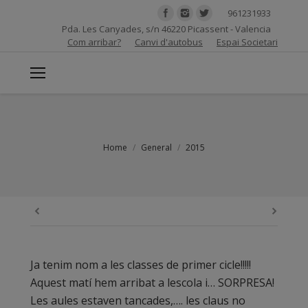
961231933
Pda. Les Canyades, s/n 46220 Picassent - Valencia
Com arribar?
Canvi d'autobus
Espai Societari
You are here:
Home
General
2015
Ja tenim nom a les classes de primer cicle!!!!!
Aquest matí hem arribat a lescola i… SORPRESA!
Les aules estaven tancades,…. les claus no