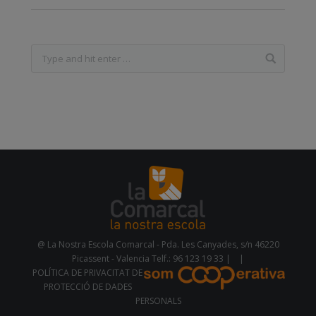
@ La Nostra Escola Comarcal - Pda. Les Canyades, s/n 46220
Picassent - Valencia Telf.: 96 123 19 33 |
|
POLÍTICA DE PRIVACITAT DE
PROTECCIÓ DE DADES
PERSONALS