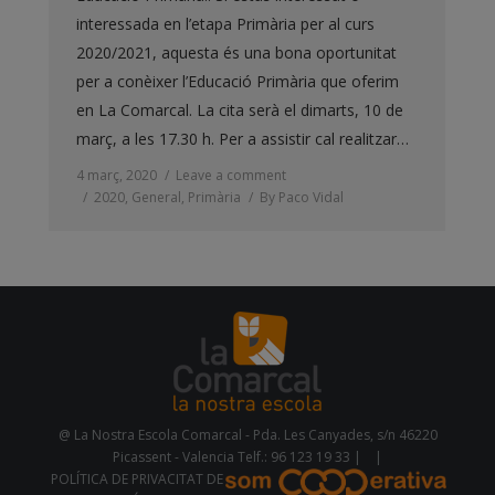
interessada en l’etapa Primària per al curs
2020/2021, aquesta és una bona oportunitat
per a conèixer l’Educació Primària que oferim
en La Comarcal. La cita serà el dimarts, 10 de
març, a les 17.30 h. Per a assistir cal realitzar…
4 març, 2020
Leave a comment
2020
,
General
,
Primària
By
Paco Vidal
@ La Nostra Escola Comarcal - Pda. Les Canyades, s/n 46220
Picassent - Valencia Telf.: 96 123 19 33 |
|
POLÍTICA DE PRIVACITAT DE