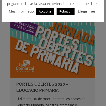
puguem millorar la seua experiència en els nostres llocs:
Més informació.
Llegir més
Acceptar
Rebutjar
PORTES OBERTES 2020 –
EDUCACIÓ PRIMÀRIA
El dimarts, 10 de març, obrirem les portes en
Educació Primària!! Si estàs interessat o