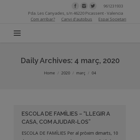
961231933
Pda. Les Canyades, s/n 46220 Picassent - Valencia
Com arribar?
Canvi d'autobus
Espai Societari
Daily Archives:
4 març, 2020
You are here:
Home
2020
març
04
ESCOLA DE FAMÍLIES – “LLEGIR A
CASA, COM AJUDAR-LOS”
ESCOLA DE FAMÍLIES Per al pròxim dimarts, 10