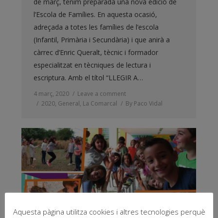
de març, tenim preparada una nova edició de
l’Escola de Famílies. En aquesta ocasió,
adreçada a totes les famílies de l’escola
(Infantil, Primària i Secundària) i que anirà a
càrrec d’Enric Queralt, tècnic i formador
especialitzat en tècniques de lectura i
escriptura. Amb el títol “LLEGIR A…
4 març, 2020
Leave a comment
2020
,
General
,
La Comarcal
By
Paco Vidal
Aquesta pàgina utilitza cookies i altres tecnologies perquè