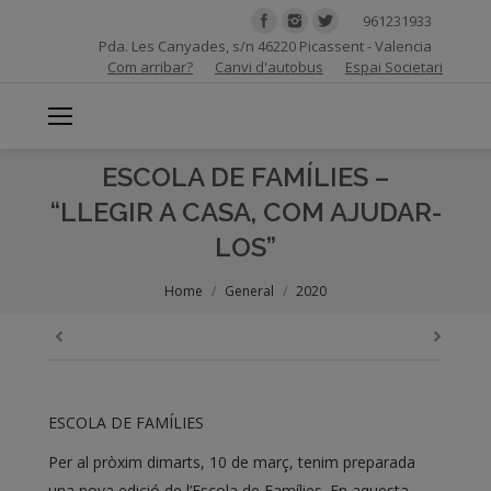
961231933
Pda. Les Canyades, s/n 46220 Picassent - Valencia
Com arribar?
Canvi d'autobus
Espai Societari
ESCOLA DE FAMÍLIES –
“LLEGIR A CASA, COM AJUDAR-
LOS”
You are here:
Home
General
2020
ESCOLA DE FAMÍLIES
Per al pròxim dimarts, 10 de març, tenim preparada
una nova edició de l’Escola de Famílies. En aquesta