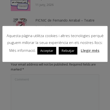
11 juny, 2026
PICNIC de Fernando Arrabal – Teatre
8 juny, 2026
Aquesta pàgina utilitza cookies i altres tecnologies perquè
puguem millorar la seua experiència en els nostres llocs:
Més informació.
Llegir més
Acceptar
Rebutjar
Leave Comment
Your email address will not be published. Required fields are
marked
*
Comment