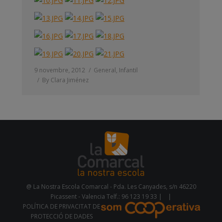
9 novembre, 2012
General
,
Infantil
By
Clara Jiménez
@ La Nostra Escola Comarcal - Pda. Les Canyades, s/n 46220
Picassent - Valencia Telf.: 96 123 19 33 |
|
POLÍTICA DE PRIVACITAT DE
PROTECCIÓ DE DADES