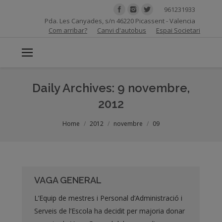
961231933
Pda. Les Canyades, s/n 46220 Picassent - Valencia
Com arribar?
Canvi d'autobus
Espai Societari
Daily Archives:
9 novembre,
2012
You are here:
Home
2012
novembre
09
VAGA GENERAL
L’Equip de mestres i Personal d’Administració i
Serveis de l’Escola ha decidit per majoria donar