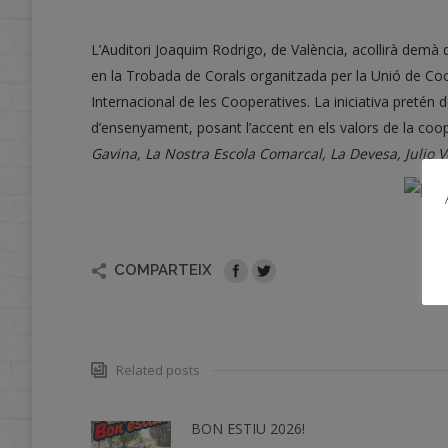
L’Auditori Joaquim Rodrigo, de València, acollirà dem
en la Trobada de Corals organitzada per la Unió de C
Internacional de les Cooperatives. La iniciativa pretén d
d’ensenyament, posant l’accent en els valors de la cooper
Gavina, La Nostra Escola Comarcal, La Devesa, Julio V
COMPARTEIX
Related posts
BON ESTIU 2026!