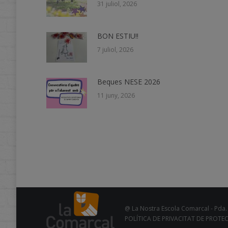
31 juliol, 2026
BON ESTIU!!
7 juliol, 2026
Beques NESE 2026
11 juny, 2026
@ La Nostra Escola Comarcal - Pda. 
POLÍTICA DE PRIVACITAT DE PROTE