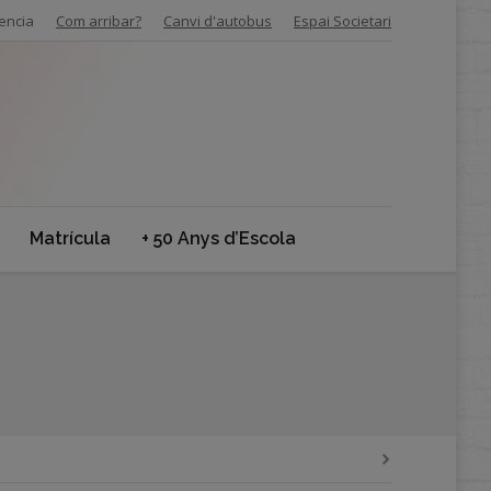
encia
Com arribar?
Canvi d'autobus
Espai Societari
Matrícula
+ 50 Anys d’Escola