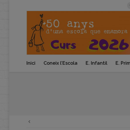
Inici
Coneix l’Escola
E. Infantil
E. Pri
You are here: