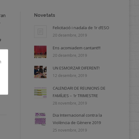
ran
Novetats
y
Felicitació i nadala de 1r d’ESO
20 desembre, 2019
a
Ens acomiadem cantant!!!
20 desembre, 2019
m
UN ESMORZAR DIFERENT!
12 desembre, 2019
CALENDARI DE REUNIONS DE
FAMÍLIES – 1r TRIMESTRE
28 novembre, 2019
Dia Internacional contra la
Violència de Gènere 2019
25 novembre, 2019