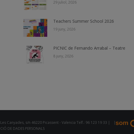
29 juliol, 2026
Teachers Summer School 2026
19 juny, 2026
PICNIC de Fernando Arrabal – Teatre
8 juny, 2026
Les Canyades, s/n 46220 Picassent - Valencia Telf.: 96 123 19 33 |
|
CCIÓ DE DADES PERSONALS