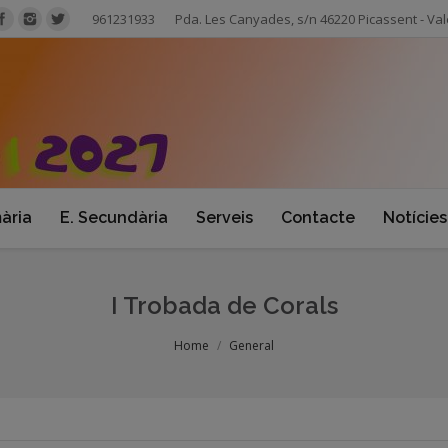
961231933
Pda. Les Canyades, s/n 46220 Picassent - Val
mària
E. Secundària
Serveis
Contacte
Notícies
I Trobada de Corals
Home
General