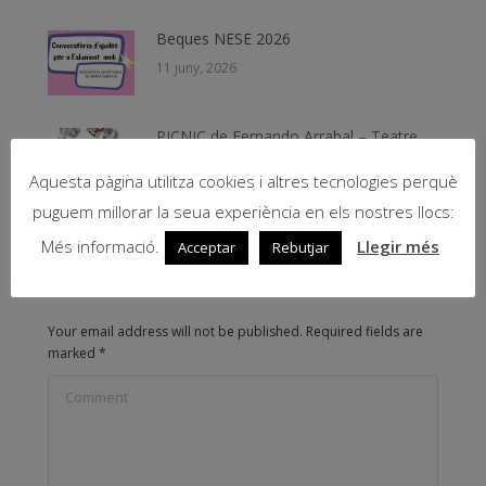
Beques NESE 2026
11 juny, 2026
PICNIC de Fernando Arrabal – Teatre
8 juny, 2026
Aquesta pàgina utilitza cookies i altres tecnologies perquè
puguem millorar la seua experiència en els nostres llocs:
Més informació.
Llegir més
Acceptar
Rebutjar
Leave Comment
Your email address will not be published. Required fields are
marked
*
Comment