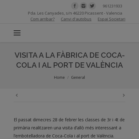
961231933
Pda. Les Canyades, s/n 46220 Picassent - Valencia
Com arribar?
Canvi d'autobus
Espai Societari
VISITA A LA FÀBRICA DE COCA-
COLA I AL PORT DE VALÈNCIA
You are here:
Home
General
El passat dimecres 28 de febrer les classes de 3r i 4t de
primària realitzaren una visita d’allò més interessant a
l’embotelladora de Coca-Cola i al port de València.