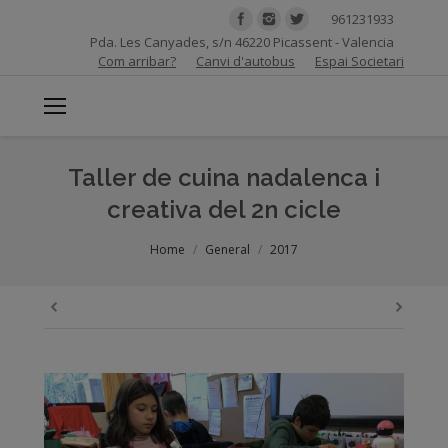
961231933
Pda. Les Canyades, s/n 46220 Picassent - Valencia
Com arribar?
Canvi d'autobus
Espai Societari
Taller de cuina nadalenca i
creativa del 2n cicle
You are here:
Home
General
2017