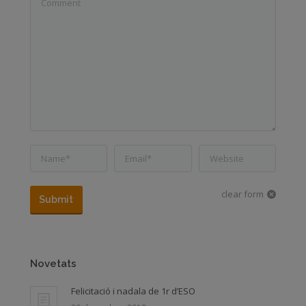
Name *
Email *
Website
clear form
Submit
Novetats
Felicitació i nadala de 1r d’ESO