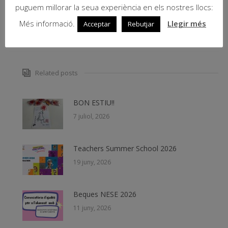
puguem millorar la seua experiència en els nostres llocs:
COMPARTEIX
Més informació.
Llegir més
Acceptar
Rebutjar
Related posts
BON ESTIU!!
7 juliol, 2026
Teachers Summer School 2026
19 juny, 2026
Beques NESE 2026
11 juny, 2026