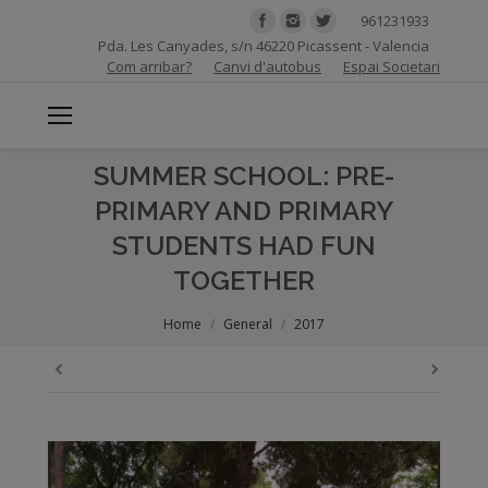
961231933
Pda. Les Canyades, s/n 46220 Picassent - Valencia
Com arribar?
Canvi d'autobus
Espai Societari
SUMMER SCHOOL: PRE-
PRIMARY AND PRIMARY
STUDENTS HAD FUN
TOGETHER
You are here:
Home
General
2017