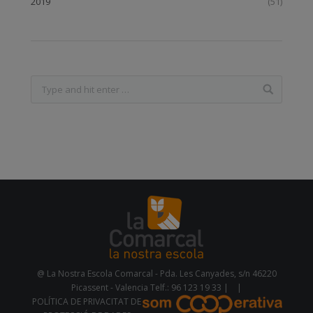
2019
(51)
@ La Nostra Escola Comarcal - Pda. Les Canyades, s/n 46220
Picassent - Valencia Telf.: 96 123 19 33 |
|
POLÍTICA DE PRIVACITAT DE