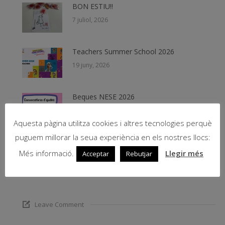
BON ESTIU!!
7 juliol, 2026
Teachers Summer School 2026
19 juny, 2026
Beques NESE 2026
11 juny, 2026
Aquesta pàgina utilitza cookies i altres tecnologies perquè
puguem millorar la seua experiència en els nostres llocs:
PICNIC de Fernando Arrabal – Teatre
Més informació.
Llegir més
Acceptar
Rebutjar
8 juny, 2026
Leave Comment