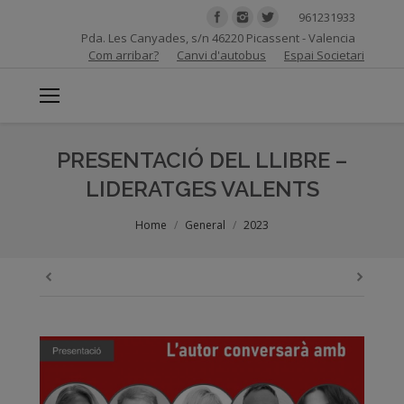
961231933
Pda. Les Canyades, s/n 46220 Picassent - Valencia
Com arribar?
Canvi d'autobus
Espai Societari
PRESENTACIÓ DEL LLIBRE –
LIDERATGES VALENTS
You are here:
Home
General
2023