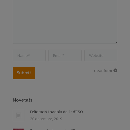
Name *
Email *
Website
clear form
Submit
Novetats
Felicitació i nadala de 1r d’ESO
20 desembre, 2019