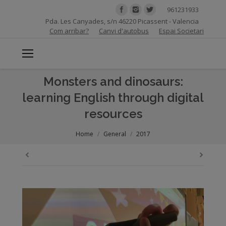
961231933
Pda. Les Canyades, s/n 46220 Picassent - Valencia
Com arribar?
Canvi d'autobus
Espai Societari
Monsters and dinosaurs:
learning English through digital
resources
You are here:
Home
General
2017