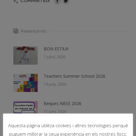
COMPARTEIX
Related posts
BON ESTIU!!
7 juliol, 2026
Teachers Summer School 2026
19 juny, 2026
Beques NESE 2026
11 juny, 2026
Aquesta pàgina utilitza cookies i altres tecnologies perquè
PICNIC de Fernando Arrabal – Teatre
puguem millorar la seua experiència en els nostres llocs: