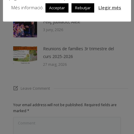
8 juny, 2026
Més informació.
Llegir més
Acceptar
Rebutjar
Feliç jubilació, Àlex!
3 juny, 2026
Reunions de famílies 3r trimestre del
curs 2025-2026
27 maig, 2026
Leave Comment
Your email address will not be published. Required fields are
marked
*
Comment