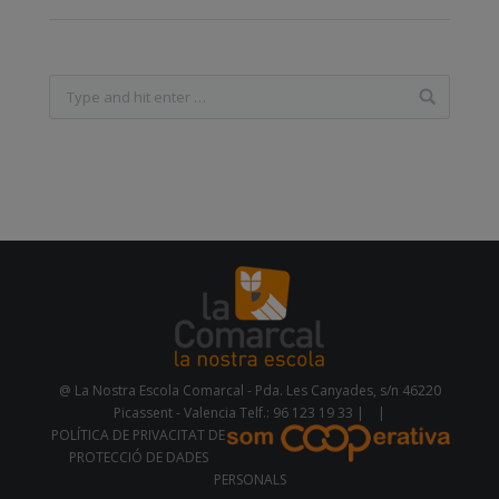
@ La Nostra Escola Comarcal - Pda. Les Canyades, s/n 46220
Picassent - Valencia Telf.: 96 123 19 33 |
|
POLÍTICA DE PRIVACITAT DE
PROTECCIÓ DE DADES
PERSONALS