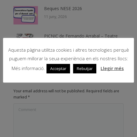
Beques NESE 2026
11 juny, 2026
PICNIC de Fernando Arrabal – Teatre
8 juny, 2026
Aquesta pàgina utilitza cookies i altres tecnologies perquè
puguem millorar la seua experiència en els nostres llocs:
Més informació.
Llegir més
Acceptar
Rebutjar
Leave Comment
Your email address will not be published. Required fields are
marked
*
Comment