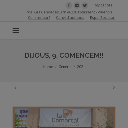
961231933
Pda. Les Canyades, s/n 46220 Picassent - Valencia
Com arribar?
Canvi d'autobus
Espai Societari
DIJOUS, 9, COMENCEM!!
You are here:
Home
General
2021