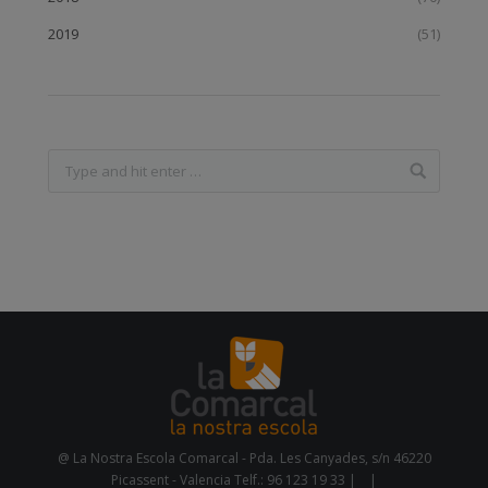
2019
(51)
@ La Nostra Escola Comarcal - Pda. Les Canyades, s/n 46220
Picassent - Valencia Telf.: 96 123 19 33 |
|