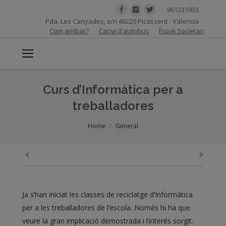
961231933
Pda. Les Canyades, s/n 46220 Picassent - Valencia
Com arribar?
Canvi d'autobus
Espai Societari
Curs d’Informàtica per a
treballadores
You are here:
Home
General
Ja s’han iniciat les classes de reciclatge d’Informàtica
per a les treballadores de l’escola. Només hi ha que
veure la gran implicació demostrada i l’interés sorgit.