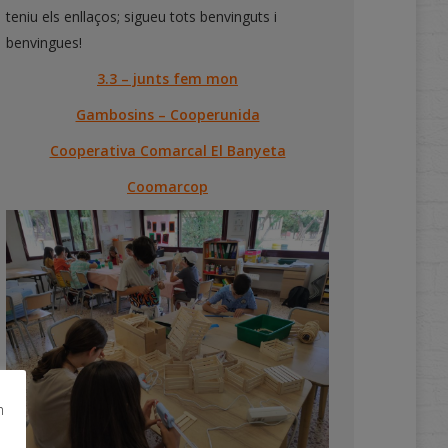
teniu els enllaços; sigueu tots benvinguts i
benvingues!
3.3 – junts fem mon
Gambosins – Cooperunida
Cooperativa Comarcal El Banyeta
Coomarcop
m