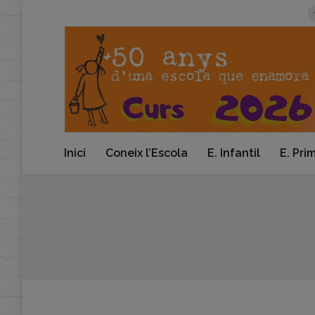
Inici
Coneix l’Escola
E. Infantil
E. Pri
You are here: