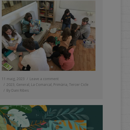
11 maig, 2023
Leave a comment
2023
,
General
,
La Comarcal
,
Primària
,
Tercer Cicle
By
Dani Ribes