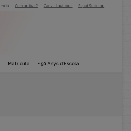
encia
Com arribar?
Canvi d'autobus
Espai Societari
Matrícula
+ 50 Anys d’Escola