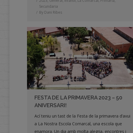
2023
,
General
,
Infantil
,
La Comarcal
,
Primària
,
Secundaria
By
Dani Ribes
FESTA DE LA PRIMAVERA 2023 – 50
ANIVERSARI!
Ací teniu un tast de la Festa de la primavera d’avui
a La Nostra Escola Comarcal, una escola que
enamora. Un dia amb molta alegria, encontres i