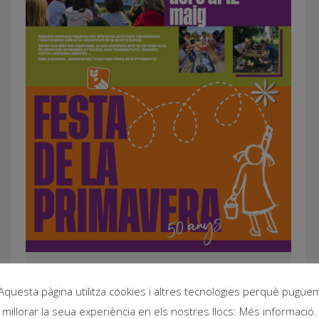
FESTA DE LA PRIMAVERA 23
Aquesta pàgina utilitza cookies i altres tecnologies perquè pugue
millorar la seua experiència en els nostres llocs: Més informació.