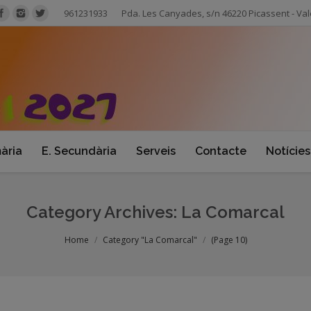
961231933
Pda. Les Canyades, s/n 46220 Picassent - Val
mària
E. Secundària
Serveis
Contacte
Notícies
Category Archives:
La Comarcal
Home
Category "La Comarcal"
(Page 10)