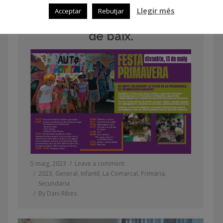
Descarregueu el cartell en
Llegir més
Acceptar
Rebutjar
PDF fent clic en la imatge
de baix.
5 maig, 2023
Leave a comment
2023
,
General
,
Infantil
,
La Comarcal
,
Primària
,
Secundaria
By
Dani Ribes