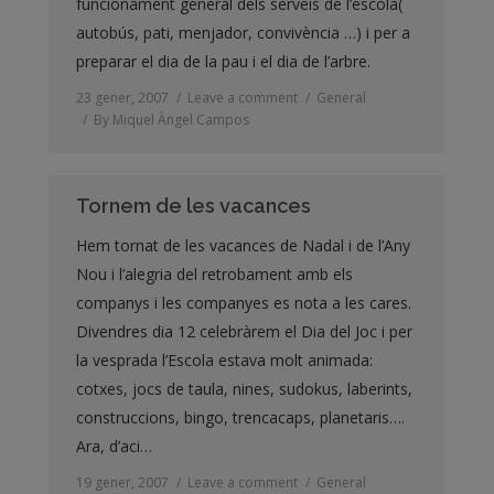
funcionament general dels serveis de l’escola(
autobús, pati, menjador, convivència …) i per a
preparar el dia de la pau i el dia de l’arbre.
23 gener, 2007
Leave a comment
General
By
Miquel Àngel Campos
Tornem de les vacances
Hem tornat de les vacances de Nadal i de l’Any
Nou i l’alegria del retrobament amb els
companys i les companyes es nota a les cares.
Divendres dia 12 celebràrem el Dia del Joc i per
la vesprada l’Escola estava molt animada:
cotxes, jocs de taula, nines, sudokus, laberints,
construccions, bingo, trencacaps, planetaris….
Ara, d’aci…
19 gener, 2007
Leave a comment
General