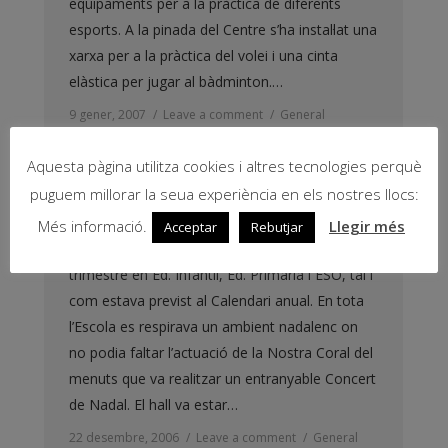
equipaments per a la pràctica de diferents
esports. A la pinada del Centre s’ha instal·lat una
xarxa per a la pràctica del volei i una cinta
elàstica per jugar al bàdminton.…
9 gener, 2007
Leave a comment
General
By
Miquel Àngel Campos
Aquesta pàgina utilitza cookies i altres tecnologies perquè
puguem millorar la seua experiència en els nostres llocs:
Reunió de pares i mares
Més informació.
Llegir més
Acceptar
Rebutjar
Ahir vam realitzar les reunions de tancament de
trimestre en Ed. Infantil, Ed. Primària i ESO, tal i
com estava previst al Calendari anual. En tota
l’Escola es respirava un ambient nadalenc on
no podia faltar l’actuació de la Nostra Coral del
menuts que va realitzar un entranyable Concert
de Nadal. El hall va estar…
22 desembre, 2006
Leave a comment
General