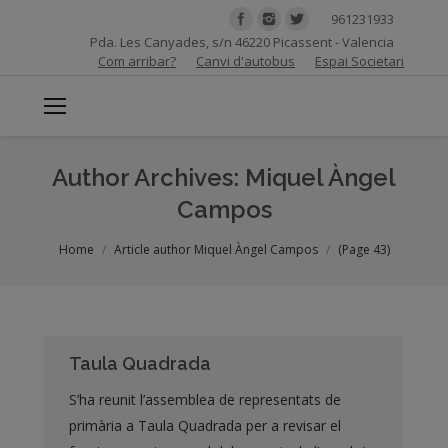
961231933
Pda. Les Canyades, s/n 46220 Picassent - Valencia
Com arribar?
Canvi d'autobus
Espai Societari
Author Archives:
Miquel Àngel
Campos
You are here:
Home
Article author Miquel Àngel Campos
(Page 43)
Taula Quadrada
S’ha reunit l’assemblea de representats de
primària a Taula Quadrada per a revisar el