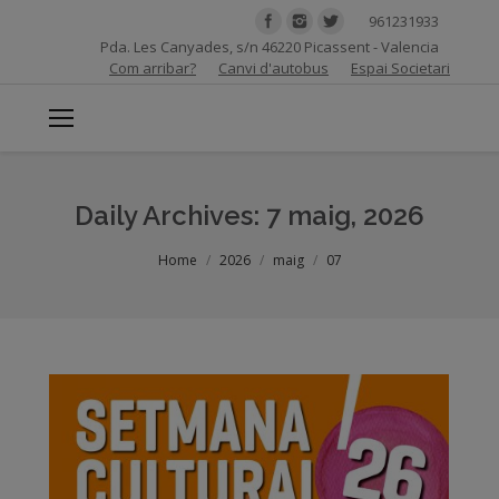
961231933
Pda. Les Canyades, s/n 46220 Picassent - Valencia
Com arribar?
Canvi d'autobus
Espai Societari
Daily Archives:
7 maig, 2026
You are here:
Home
2026
maig
07