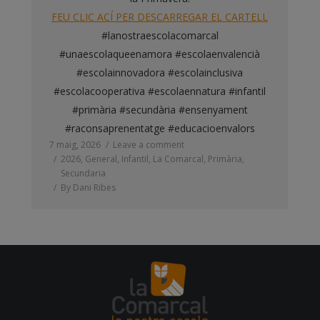
FEU CLIC ACÍ PER DESCARREGAR EL CARTELL
#lanostraescolacomarcal
#unaescolaqueenamora
#escolaenvalencià
#escolainnovadora
#escolainclusiva
#escolacooperativa
#escolaennatura
#infantil
#primària
#secundària
#ensenyament
#raconsaprenentatge
#educacioenvalors
7 maig, 2026
Leave a comment
2026
,
General
,
Infantil
,
La Comarcal
,
Primària
,
Secundaria
By
Dani Ribes