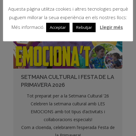
Aquesta pàgina utilitza cookies i altres tecnologies perquè
puguem millorar la seua experiència en els nostres llocs:
Més informació.
Llegir més
Acceptar
Rebutjar
SETMANA CULTURAL I FESTA DE LA
PRIMAVERA 2026
Tot preparat per a la Setmana Cultural ’26
Celebren la setmana cultural amb LES
EMOCIONS amb tot tipus d’activitats i
col·laboracions especials!
Com a cloenda, celebrarem l’esperada Festa de
la Primavera!