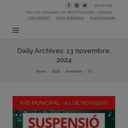
961231933
Pda. Les Canyades, s/n 46220 Picassent - Valencia
Com arribar?
Canvi d'autobus
Espai Societari
Daily Archives:
13 novembre,
2024
You are here:
Home
2024
novembre
13