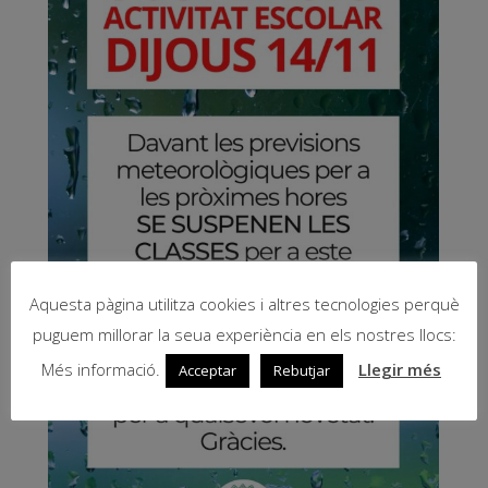
Aquesta pàgina utilitza cookies i altres tecnologies perquè
puguem millorar la seua experiència en els nostres llocs:
Més informació.
Llegir més
Acceptar
Rebutjar