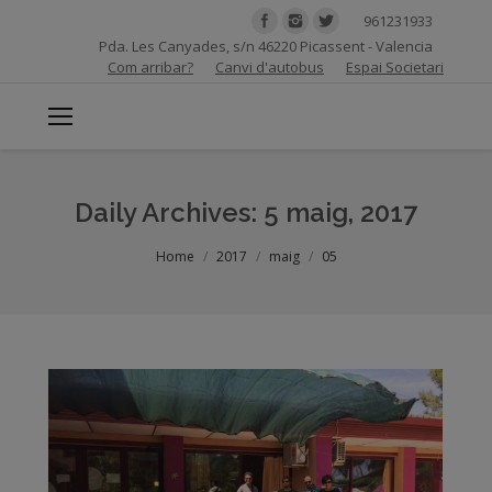
961231933
Pda. Les Canyades, s/n 46220 Picassent - Valencia
Com arribar?
Canvi d'autobus
Espai Societari
Daily Archives:
5 maig, 2017
You are here:
Home
2017
maig
05