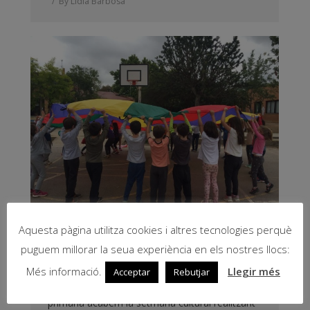
By
Lidia Barbosa
Aquesta pàgina utilitza cookies i altres tecnologies perquè
TANCAMENT DE LA SETMANA
puguem millorar la seua experiència en els nostres llocs:
CULTURAL!
Més informació.
Llegir més
Acceptar
Rebutjar
Avui els xiquets i xiquetes de primer cicle de
primària acabem la setmana cultural realitzant