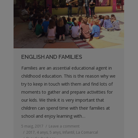
ENGLISH AND FAMILIES
Families are an assential educational agent in
childhood education. This is the reason why we
try to keep in touch with them and find lots of
moments to gather and prepare activitties for
our kids. We think it is very important that
children can spend time with their families at
school and enjoy learning with…
5 maig, 2017
Leave a comment
2017
,
4 anys
,
5 anys
,
Infantil
,
La Comarcal