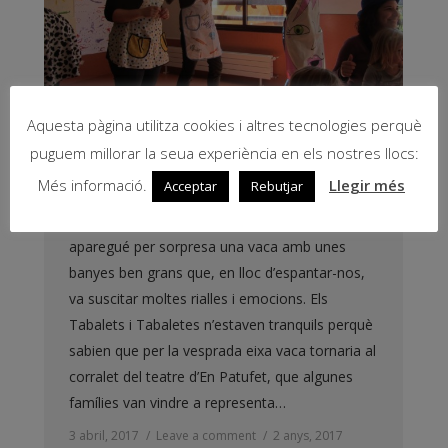
Aquesta pàgina utilitza cookies i altres tecnologies perquè
puguem millorar la seua experiència en els nostres llocs:
Teatre d’En Patufet
Més informació.
Llegir més
Acceptar
Rebutjar
La setmana passada a la Classe dels Tabalets
aparegué per sorpresa una vaca amb unes
banyes ben grans que, en lloc d’espantar-nos,
va suscitar moltes rialles i emocions. Els
Tabalets i Tabaletes n’estaven tranquils perquè
sabien que per la vesprada eixa vaca tornaria al
corralet del teatre d’En Patufet, que algunes
famílies van vindre a representa…
3 abril, 2017
Leave a comment
2 anys
,
2017