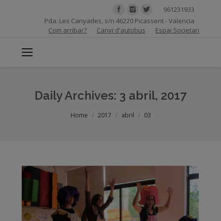
961231933
Pda. Les Canyades, s/n 46220 Picassent - Valencia
Com arribar?
Canvi d'autobus
Espai Societari
Daily Archives:
3 abril, 2017
You are here:
Home
2017
abril
03