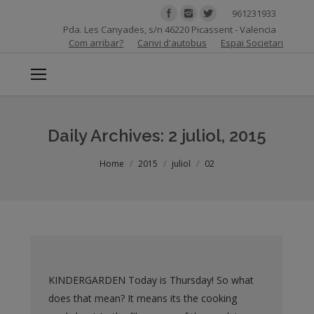
961231933
Pda. Les Canyades, s/n 46220 Picassent - Valencia
Com arribar?
Canvi d'autobus
Espai Societari
Daily Archives:
2 juliol, 2015
You are here:
Home
2015
juliol
02
KINDERGARDEN Today is Thursday! So what
does that mean? It means its the cooking