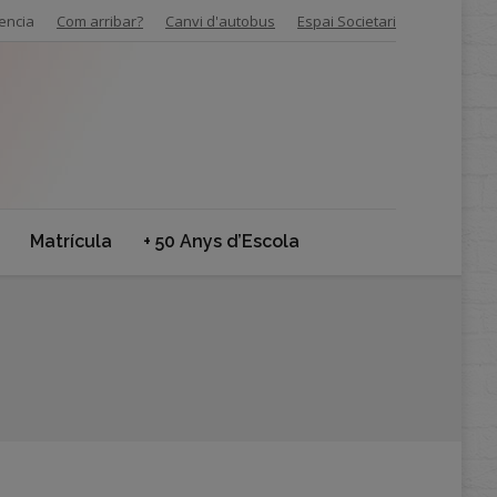
encia
Com arribar?
Canvi d'autobus
Espai Societari
Matrícula
+ 50 Anys d’Escola