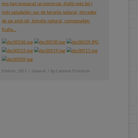
ens han preparat un esmorzar d’allò més bó i
més saludable: suc de taronja natural, torrades
de pa amb oli, tomata natural, companatge,
fruita…
8 febrer, 2013
General
By
Carmina Tronchoni