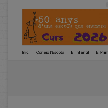
Inici
Coneix l’Escola
E. Infantil
E. Pri
You are here: