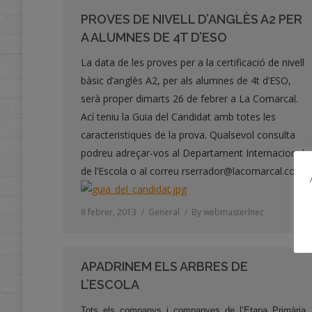
PROVES DE NIVELL D’ANGLÈS A2 PER
A ALUMNES DE 4T D’ESO
La data de les proves per a la certificació de nivell
bàsic d’anglès A2, per als alumnes de 4t d’ESO,
serà proper dimarts 26 de febrer a La Comarcal.
Ací teniu la Guia del Candidat amb totes les
caracteristiques de la prova. Qualsevol consulta
podreu adreçar-vos al Departament Internacional
de l’Escola o al correu rserrador@lacomarcal.com
8 febrer, 2013
General
By
webmasterlnec
APADRINEM ELS ARBRES DE
L’ESCOLA
Tots els companys i companyes de l’Etapa Primària