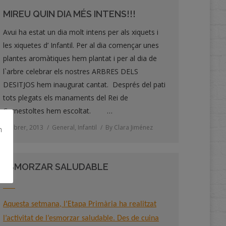
MIREU QUIN DIA MÉS INTENS!!!
Avui ha estat un dia molt intens per als xiquets i
les xiquetes d’ Infantil. Per al dia començar unes
plantes aromàtiques hem plantat i per al dia de
l`arbre celebrar els nostres ARBRES DELS
DESITJOS hem inaugurat cantat. Després del pati
tots plegats els manaments del Rei de
Carnestoltes hem escoltat. …
8 febrer, 2013
General
,
Infantil
By
Clara Jiménez
m
ESMORZAR SALUDABLE
Aquesta setmana, l’Etapa Primària ha realitzat
l’activitat de l’esmorzar saludable. Des de cuina