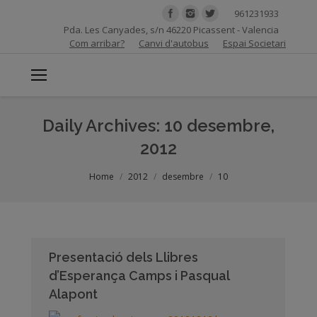
961231933
Pda. Les Canyades, s/n 46220 Picassent - Valencia
Com arribar?
Canvi d'autobus
Espai Societari
Daily Archives:
10 desembre,
2012
You are here:
Home
2012
desembre
10
Presentació dels Llibres
d’Esperança Camps i Pasqual
Alapont