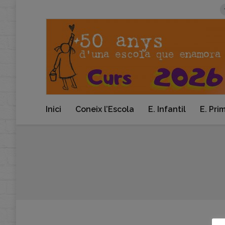
Inici
Coneix l’Escola
E. Infantil
E. Pri
You are here: