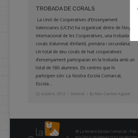
TROBADA DE CORALS
La Unió de Cooperatives d’Ensenyament
Valencianes (UCEV) ha organitzat dintre de l’Any
Internacional de les Cooperatives, una trobada de
corals d’alumnat d’infantil, primària i secundària.
Un total de deu corals de huit cooperatives
d’ensenyament participaran en la trobada amb un
total de 580 alumnes. Els centres que hi
participen són: La Nostra Escola Comarcal,
Escola…
22 octubre, 2012
General
By
Mari Carmen Aguilar
@ La Nostra Escola Comarcal - Pda. 
POLÍTICA DE PRIVACITAT DE PROTE