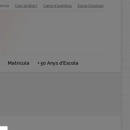
encia
Com arribar?
Canvi d'autobus
Espai Societari
Matrícula
+ 50 Anys d’Escola