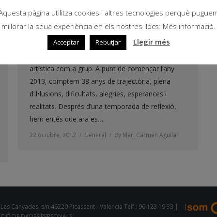
Aquesta pàgina utilitza cookies i altres tecnologies perquè pugue
AL TALL s’acomiada
millorar la seua experiència en els nostres llocs: Més informació.
Estimades amigues i amics. Amb molta emoció,
Llegir més
Acceptar
Rebutjar
ens adrecem a vosaltres per anunciar-vos que AL
TALL hem decidit acabar la nostra activitat
artística com a grup. A punt de començar l’any
2013, comptem 38 anys de trajectòria, plena
d’il•lusions, dificultats, alegries, esperances i
realitats. Després d’una temporada de reflexió,
hem entés que ara es…
22 octubre, 2012
General
By
Mari Carmen Aguilar
Les Canyades, s/n 46220 Picassent - Valencia Telf.: 96 123 19 33 |
|
CCIÓ DE DADES PERSONALS