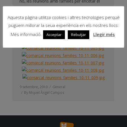
no, les reunions amb famílies per encetar el
nou curs escolar.
Aquesta pàgina utilitza cookies i altres tecnologies perquè
puguem millorar la seua experiència en els nostres llocs:
Més informació.
Llegir més
Acceptar
Rebutjar
9 setembre, 2010
General
By
Miquel Àngel Campos