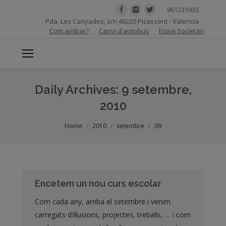
961231933
Pda. Les Canyades, s/n 46220 Picassent - Valencia
Com arribar?
Canvi d'autobus
Espai Societari
Daily Archives:
9 setembre,
2010
You are here:
Home
2010
setembre
09
Encetem un nou curs escolar
Com cada any, arriba el setembre i venim
carregats d’il·lusions, projectes, treballs, … i com