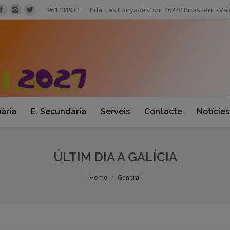
961231933
Pda. Les Canyades, s/n 46220 Picassent - Val
mària
E. Secundària
Serveis
Contacte
Notícies
ÚLTIM DIA A GALÍCIA
Home
General