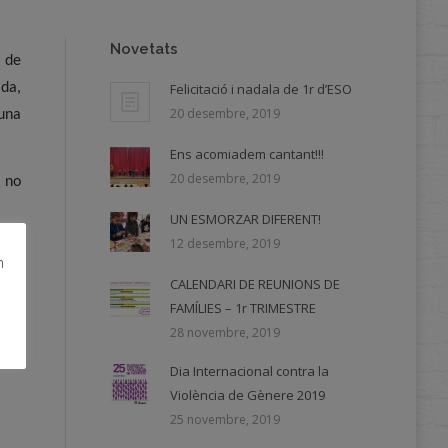
Novetats
a de
ada,
Felicitació i nadala de 1r d’ESO
20 desembre, 2019
una
Ens acomiadem cantant!!!
20 desembre, 2019
m no
UN ESMORZAR DIFERENT!
12 desembre, 2019
m
CALENDARI DE REUNIONS DE
FAMÍLIES – 1r TRIMESTRE
28 novembre, 2019
Dia Internacional contra la
Violència de Gènere 2019
25 novembre, 2019