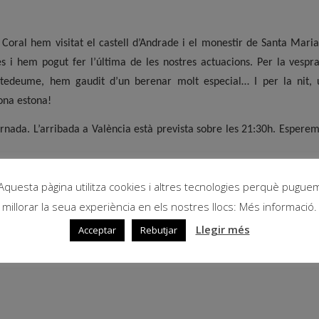
 la Coral hem visitat el castell d’Andrade i el monestir de Santa Mari
 i hem pogut fer l’última de les nostres actuacions. Per la vespr
ntedeume, hem gaudit d’un berenar molt especial… I per la nit, 
ona estona!
nada. L’arribada a València està prevista sobre les 21:30h. Espere
Aquesta pàgina utilitza cookies i altres tecnologies perquè pugue
millorar la seua experiència en els nostres llocs: Més informació.
Llegir més
Acceptar
Rebutjar