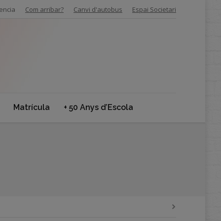
encia
Com arribar?
Canvi d'autobus
Espai Societari
Matrícula
+ 50 Anys d’Escola