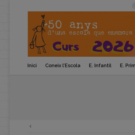
Inici
Coneix l’Escola
E. Infantil
E. Pri
You are here: