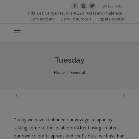
961231933
Pda. Les Canyades, s/n 46220 Picassent - Valencia
Com arribar?
Canvi d'autobus
Espai Societari
Tuesday
You are here:
Home
General
Today we have continued our voyage in Japan by
tasting some of the local food! After having created
our own colourful aprons and chef´s hats, we have had