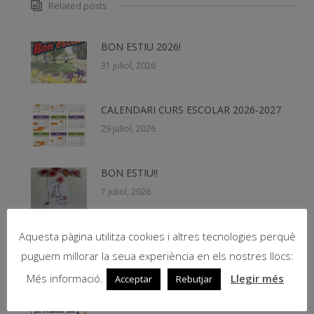
Related posts
BON ESTIU 2026!
31 juliol, 2026
CALENDARI CURS ESCOLAR 2026-2027
29 juliol, 2026
BON ESTIU!!
7 juliol, 2026
Teachers Summer School 2026
Aquesta pàgina utilitza cookies i altres tecnologies perquè
19 juny, 2026
puguem millorar la seua experiència en els nostres llocs:
Més informació.
Llegir més
Acceptar
Rebutjar
Beques NESE 2026