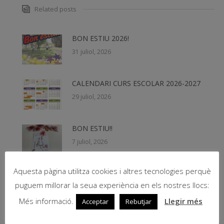
Related posts
BON ESTIU 2026!
31 juliol, 2026
CALENDARI CURS ESCOLAR 2026-2027
29 juliol, 2026
BON ESTIU!!
7 juliol, 2026
Aquesta pàgina utilitza cookies i altres tecnologies perquè
Teachers Summer School 2026
puguem millorar la seua experiència en els nostres llocs:
19 juny, 2026
Més informació.
Llegir més
Acceptar
Rebutjar
Beques NESE 2026