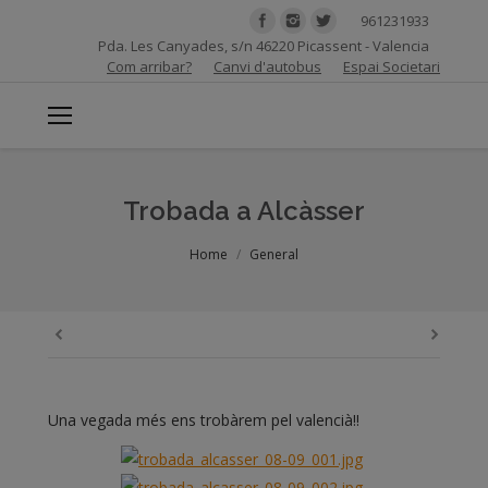
961231933
Pda. Les Canyades, s/n 46220 Picassent - Valencia
Com arribar?
Canvi d'autobus
Espai Societari
Trobada a Alcàsser
You are here:
Home
General
Una vegada més ens trobàrem pel valencià!!