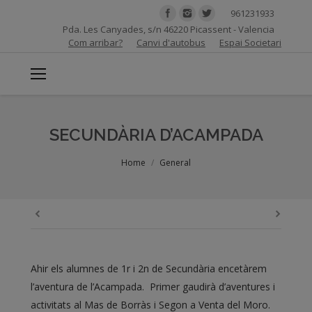
961231933
Pda. Les Canyades, s/n 46220 Picassent - Valencia
Com arribar?
Canvi d'autobus
Espai Societari
SECUNDÀRIA D’ACAMPADA
You are here:
Home
General
Ahir els alumnes de 1r i 2n de Secundària encetàrem
l’aventura de l’Acampada. Primer gaudirà d’aventures i
activitats al Mas de Borràs i Segon a Venta del Moro.