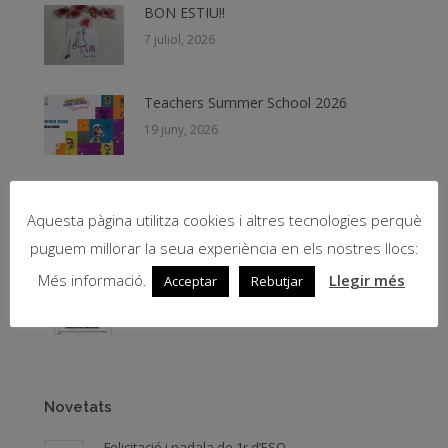
BON ESTIU!!
7 juliol, 2026
Teachers Summer School 2026
19 juny, 2026
Beques NESE 2026
Aquesta pàgina utilitza cookies i altres tecnologies perquè
11 juny, 2026
puguem millorar la seua experiència en els nostres llocs:
Més informació.
Llegir més
Acceptar
Rebutjar
PICNIC de Fernando Arrabal – Teatre
8 juny, 2026
Novetats
Felicitació i nadala de 1r d’ESO