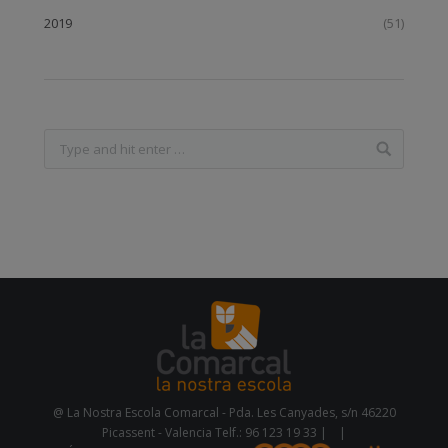
2019
(51)
@ La Nostra Escola Comarcal - Pda. Les Canyades, s/n 46220
Picassent - Valencia Telf.: 96 123 19 33 |
|