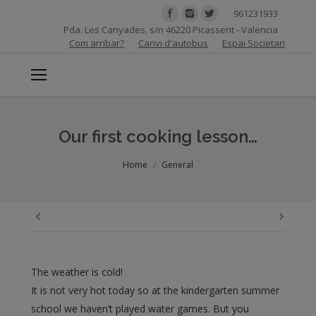
961231933
Pda. Les Canyades, s/n 46220 Picassent - Valencia
Com arribar?
Canvi d'autobus
Espai Societari
Our first cooking lesson…
You are here:
Home
General
The weather is cold!
It is not very hot today so at the kindergarten summer
school we haven’t played water games. But you