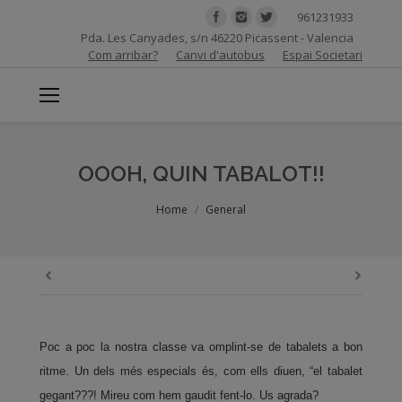
961231933
Pda. Les Canyades, s/n 46220 Picassent - Valencia
Com arribar?
Canvi d'autobus
Espai Societari
OOOH, QUIN TABALOT!!
You are here:
Home
General
Poc a poc la nostra classe va omplint-se de tabalets a bon
ritme. Un dels més especials és, com ells diuen, “el tabalet
gegant???! Mireu com hem gaudit fent-lo. Us agrada?