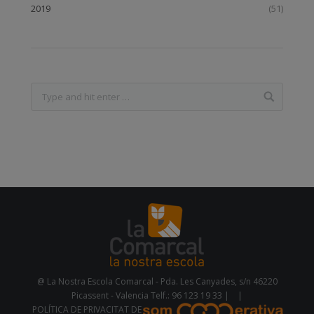
2019
(51)
@ La Nostra Escola Comarcal - Pda. Les Canyades, s/n 46220
Picassent - Valencia Telf.: 96 123 19 33 |
|
POLÍTICA DE PRIVACITAT DE