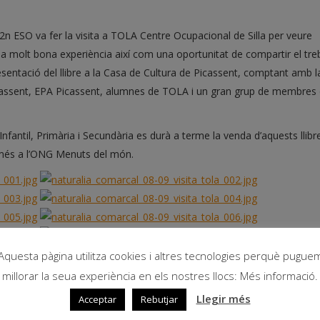
e 2n ESO va fer la visita a TOLA Centre Ocupacional de Silla per veure
na molt bona experiència així com una oportunitat de compartir el treb
resentació del llibre a la Casa de Cultura de Picassent, comptant amb l
icassent, EPA Picassent, alumnes de TOLA i un gran grup de membres
fantil, Primària i Secundària es durà a terme la venda d’aquests llibr
a més a l’ONG Menuts del món.
Aquesta pàgina utilitza cookies i altres tecnologies perquè pugue
millorar la seua experiència en els nostres llocs: Més informació.
Llegir més
Acceptar
Rebutjar