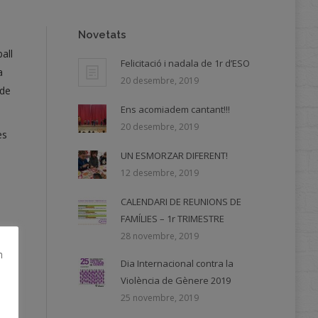
Novetats
all
Felicitació i nadala de 1r d’ESO
a
20 desembre, 2019
 de
Ens acomiadem cantant!!!
20 desembre, 2019
es
UN ESMORZAR DIFERENT!
12 desembre, 2019
CALENDARI DE REUNIONS DE
FAMÍLIES – 1r TRIMESTRE
28 novembre, 2019
m
Dia Internacional contra la
Violència de Gènere 2019
25 novembre, 2019