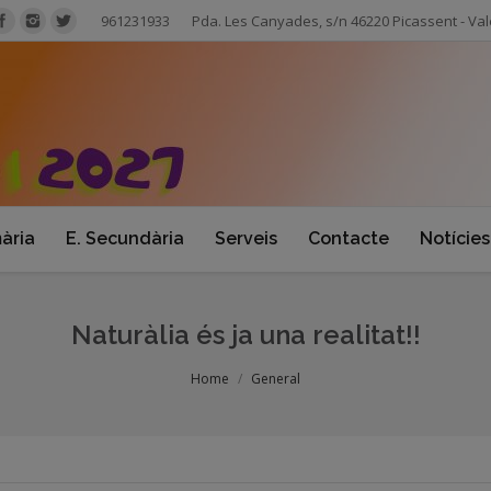
961231933
Pda. Les Canyades, s/n 46220 Picassent - Val
mària
E. Secundària
Serveis
Contacte
Notícies
Naturàlia és ja una realitat!!
Home
General