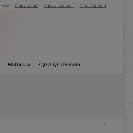
encia
Com arribar?
Canvi d'autobus
Espai Societari
Matrícula
+ 50 Anys d’Escola