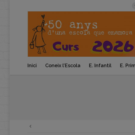
Inici
Coneix l’Escola
E. Infantil
E. Pri
You are here: