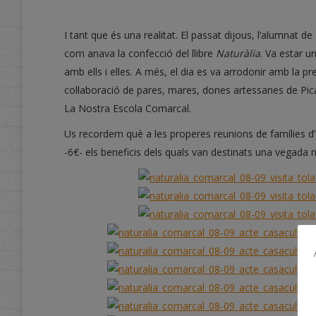
I tant que és una realitat. El passat dijous, l’alumnat d
com anava la confecció del llibre
Naturàlia
. Va estar u
amb ells i elles. A més, el dia es va arrodonir amb la p
col·laboració de pares, mares, dones artessanes de P
La Nostra Escola Comarcal.
Us recordem què a les properes reunions de famílies d’In
-6€- els beneficis dels quals van destinats una vegad