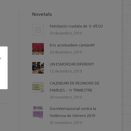
Novetats
Felicitació i nadala de 1r d’ESO
20 desembre, 2019
Ens acomiadem cantant!!!
20 desembre, 2019
m
UN ESMORZAR DIFERENT!
12 desembre, 2019
CALENDARI DE REUNIONS DE
FAMÍLIES – 1r TRIMESTRE
28 novembre, 2019
Dia Internacional contra la
Violència de Gènere 2019
25 novembre, 2019