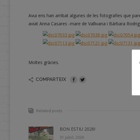
Avui ens han arribat algunes de les fotografies que pare
aviat Anna Casares -mare de Vallivana i Bárbara Rodrig
Moltes gràcies.
COMPARTEIX
Related posts
BON ESTIU 2026!
31 juliol, 2026