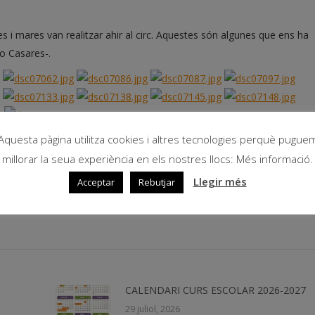
s i mares van realitzar ahir al circ. Aquestes són algunes que ens ha
o Casares-.
Aquesta pàgina utilitza cookies i altres tecnologies perquè pugue
millorar la seua experiència en els nostres llocs: Més informació.
Llegir més
Acceptar
Rebutjar
CALENDARI CURS ESCOLAR 2026-2027
29 juliol, 2026