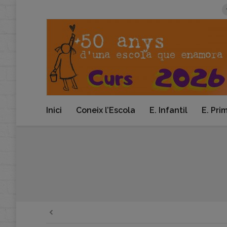
Inici
Coneix l’Escola
E. Infantil
E. Pri
You are here: