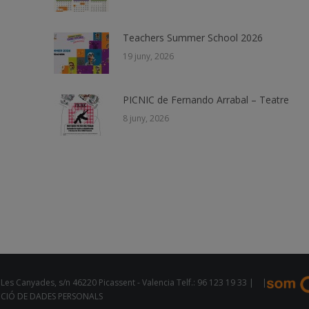
Teachers Summer School 2026
19 juny, 2026
PICNIC de Fernando Arrabal – Teatre
8 juny, 2026
Les Canyades, s/n 46220 Picassent - Valencia Telf.: 96 123 19 33 |
|
CCIÓ DE DADES PERSONALS