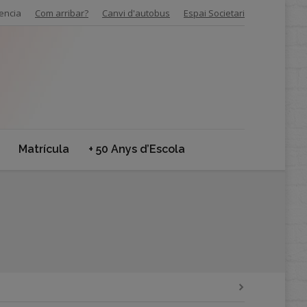
encia
Com arribar?
Canvi d'autobus
Espai Societari
Matrícula
+ 50 Anys d’Escola