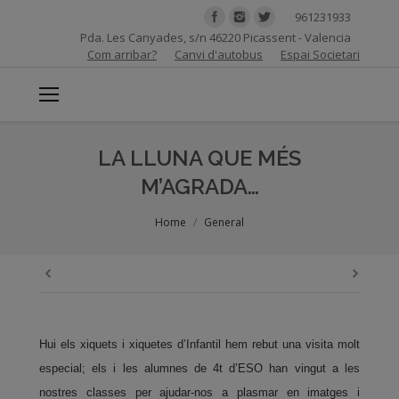
961231933
Pda. Les Canyades, s/n 46220 Picassent - Valencia
Com arribar?
Canvi d'autobus
Espai Societari
LA LLUNA QUE MÉS
M’AGRADA…
You are here:
Home
General
Hui els xiquets i xiquetes d’Infantil hem rebut una visita molt
especial; els i les alumnes de 4t d’ESO han vingut a les
nostres classes per ajudar-nos a plasmar en imatges i