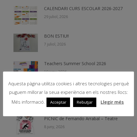
CALENDARI CURS ESCOLAR 2026-2027
29 juliol, 2026
BON ESTIU!!
7 juliol, 2026
Teachers Summer School 2026
19 juny, 2026
Aquesta pàgina utilitza cookies i altres tecnologies perquè
Beques NESE 2026
puguem millorar la seua experiència en els nostres llocs:
11 juny, 2026
Més informació.
Llegir més
Acceptar
Rebutjar
PICNIC de Fernando Arrabal – Teatre
8 juny, 2026