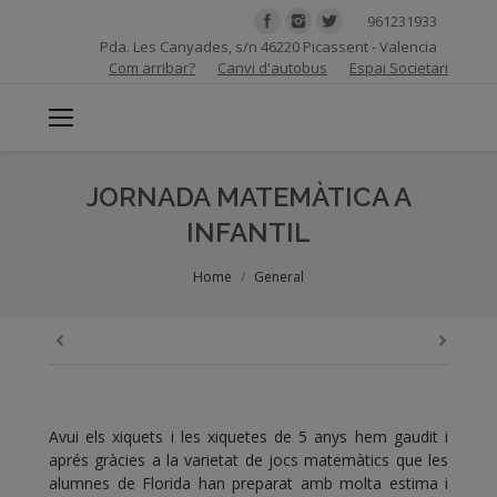
961231933
Pda. Les Canyades, s/n 46220 Picassent - Valencia
Com arribar?
Canvi d'autobus
Espai Societari
JORNADA MATEMÀTICA A
INFANTIL
You are here:
Home
General
Avui els xiquets i les xiquetes de 5 anys hem gaudit i
aprés gràcies a la varietat de jocs matemàtics que les
alumnes de Florida han preparat amb molta estima i