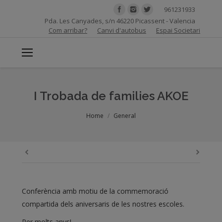
961231933
Pda. Les Canyades, s/n 46220 Picassent - Valencia
Com arribar?
Canvi d'autobus
Espai Societari
I Trobada de families AKOE
You are here:
Home
General
Conferència amb motiu de la commemoració
compartida dels aniversaris de les nostres escoles.
Per molts anys!