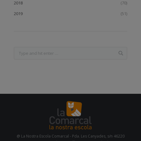
2018
(70)
2019
(51)
@ La Nostra Escola Comarcal - Pda. Les Canyades, s/n 46220