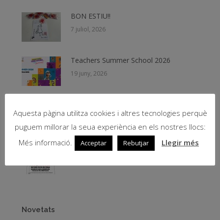
BON ESTIU!!
7 juliol, 2026
Teachers Summer School 2026
19 juny, 2026
Beques NESE 2026
Aquesta pàgina utilitza cookies i altres tecnologies perquè
11 juny, 2026
puguem millorar la seua experiència en els nostres llocs:
Més informació.
Llegir més
Acceptar
Rebutjar
PICNIC de Fernando Arrabal – Teatre
8 juny, 2026
Novetats