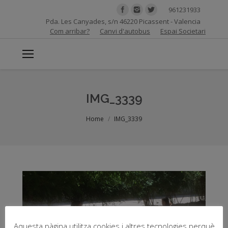
961231933
Pda. Les Canyades, s/n 46220 Picassent - Valencia
Com arribar?
Canvi d'autobus
Espai Societari
IMG_3339
You are here:
Home
IMG_3339
Aquesta pàgina utilitza cookies i altres tecnologies perquè