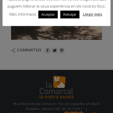
puguem millorar la seua experiència en els nostres llocs:
Més informació.
Llegir més
Acceptar
Rebutjar
COMPARTEIX
@ La Nostra Escola Comarcal - Pda. Les Canyades, s/n 46220
Picassent - Valencia Telf.: 96 123 19 33 |
|