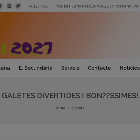
961231933
Pda. Les Canyades, s/n 46220 Picassent - Val
mària
E. Secundària
Serveis
Contacte
Notícies
GALETES DIVERTIDES I BON??SSIMES!
Home
General