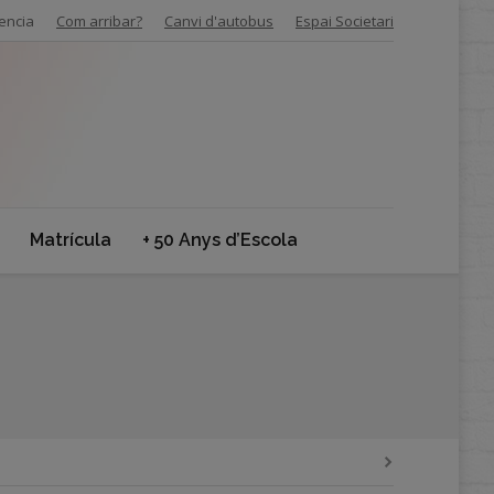
encia
Com arribar?
Canvi d'autobus
Espai Societari
Matrícula
+ 50 Anys d’Escola