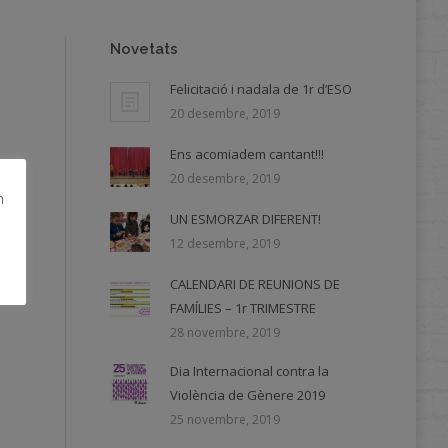
Novetats
Felicitació i nadala de 1r d’ESO
20 desembre, 2019
Ens acomiadem cantant!!!
20 desembre, 2019
m
UN ESMORZAR DIFERENT!
12 desembre, 2019
CALENDARI DE REUNIONS DE
FAMÍLIES – 1r TRIMESTRE
28 novembre, 2019
Dia Internacional contra la
Violència de Gènere 2019
25 novembre, 2019