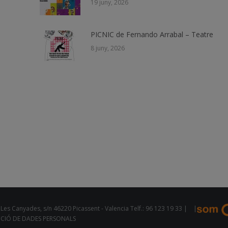
19 juny, 2026
PICNIC de Fernando Arrabal – Teatre
8 juny, 2026
Les Canyades, s/n 46220 Picassent - Valencia Telf.: 96 123 19 33 |
|
CCIÓ DE DADES PERSONALS