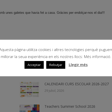
amb unes galetes que havia fet a casa. Gràcies per endolçar-nos el dia!!!
Aquesta pàgina utilitza cookies i altres tecnologies perquè pugue
millorar la seua experiència en els nostres llocs: Més informació.
Llegir més
Acceptar
Rebutjar
CALENDARI CURS ESCOLAR 2026-2027
29 juliol, 2026
Teachers Summer School 2026