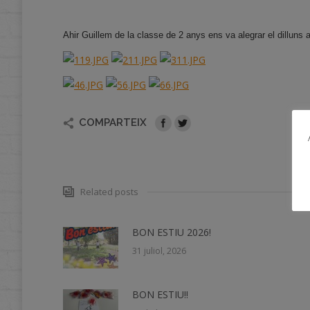
Ahir Guillem de la classe de 2 anys ens va alegrar el dilluns 
COMPARTEIX
Related posts
BON ESTIU 2026!
31 juliol, 2026
BON ESTIU!!