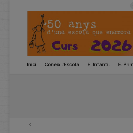
Inici
Coneix l’Escola
E. Infantil
E. Pri
You are here: